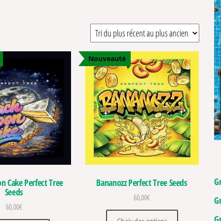
ne touche de raffinement européen.
nes fruités et gazzy. La
Red Red Wine
, la Mimozz ou la
Baked in Paris
es essentiels à la culture et la dégustation du cannabis : Stabilité,
s esprits pour longtemps.
Nouveauté
club à Barcelone,
Le Backyard.
Il est d’ailleurs rapidement devenu un
.fr, les rois du Gas & Candy!
G
n Cake Perfect Tree
Bananozz Perfect Tree Seeds
Seeds
60,00
€
G
60,00
€
ations. Les options peuvent être choisies sur la page du produit
Ce produit a pl
G