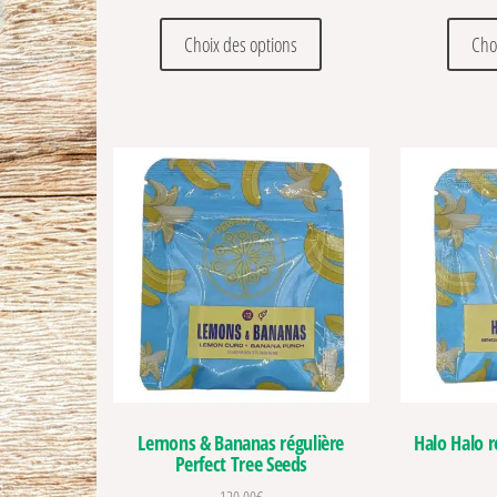
Ce produit a plusieurs vari
Choix des options
Cho
Lemons & Bananas régulière
Halo Halo r
Perfect Tree Seeds