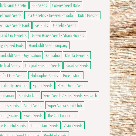
lack Farm Genetix
BSF Seeds
Cookies Seed Bank
elicious Seeds
Dna Genetics / Reserva Privada
Dutch Passion
xclusive Seeds Bank
FastBuds
Genehtik Seeds
rand Cru Genetics
Green House Seed / Strain Hunters
igh Speed Buds
Humboldt Seed Company
umboldt Seed Organization
Kannabia
Khalifa Genetics
edical Seeds
Original Sensible Seeds
Paradise Seeds
erfect Tree Seeds
Philosopher Seeds
Pure Instinto
urple City Genetics
Ripper Seeds
Royal Queen Seeds
eedsman
Seedstockers
Sensi Seeds / Sensi Seeds Research
erious Seeds
Silent Seeds
Super Sativa Seed Club
uper_Strains
Sweet Seeds
The Cali Connection
he Grateful Seeds
Tramuntana Seeds
Vision Seeds
hite Label Seed Company
World of Seeds