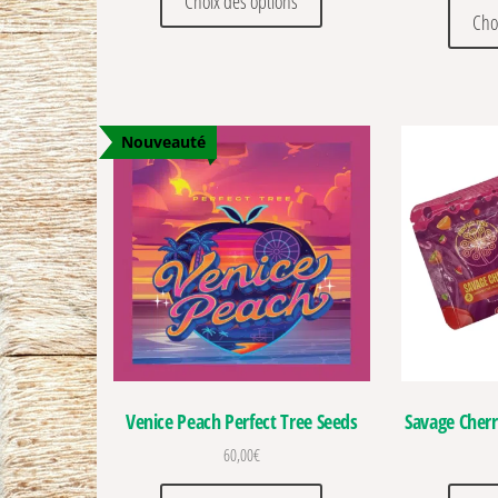
Choix des options
Cho
Nouveauté
Venice Peach Perfect Tree Seeds
Savage Cherr
60,00
€
Ce produit a plusieurs vari