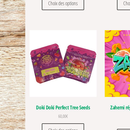
Choix des options
Cho
Doki Doki Perfect Tree Seeds
Zahemi rég
60,00
€
Ce produit a plusieurs vari