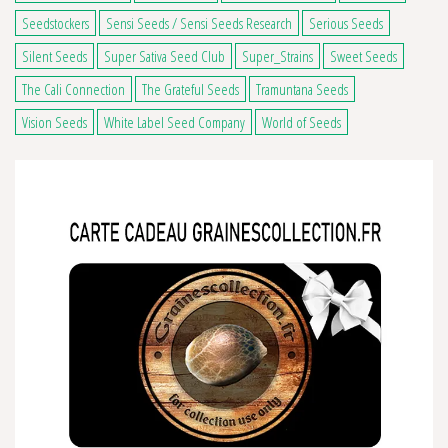
Seedstockers
Sensi Seeds / Sensi Seeds Research
Serious Seeds
Silent Seeds
Super Sativa Seed Club
Super_Strains
Sweet Seeds
The Cali Connection
The Grateful Seeds
Tramuntana Seeds
Vision Seeds
White Label Seed Company
World of Seeds