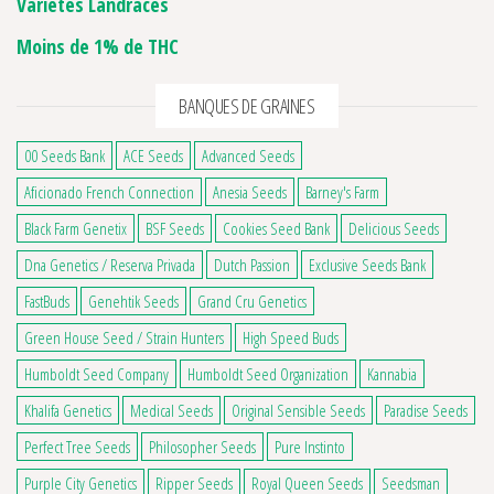
Variétés Landraces
Moins de 1% de THC
BANQUES DE GRAINES
00 Seeds Bank
ACE Seeds
Advanced Seeds
Aficionado French Connection
Anesia Seeds
Barney's Farm
Black Farm Genetix
BSF Seeds
Cookies Seed Bank
Delicious Seeds
Dna Genetics / Reserva Privada
Dutch Passion
Exclusive Seeds Bank
FastBuds
Genehtik Seeds
Grand Cru Genetics
Green House Seed / Strain Hunters
High Speed Buds
Humboldt Seed Company
Humboldt Seed Organization
Kannabia
Khalifa Genetics
Medical Seeds
Original Sensible Seeds
Paradise Seeds
Perfect Tree Seeds
Philosopher Seeds
Pure Instinto
Purple City Genetics
Ripper Seeds
Royal Queen Seeds
Seedsman