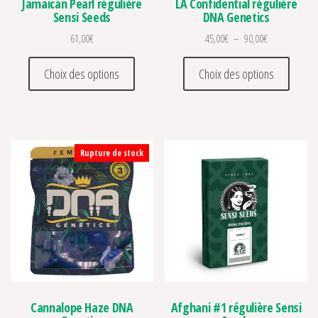
Jamaican Pearl régulière
LA Confidential régulière
Sensi Seeds
DNA Genetics
Plage de prix 
61,00
€
45,00
€
–
90,00
€
Ce produit a plusieurs variations. Les optio
Ce prod
Choix des options
Choix des options
Rupture de stock
Cannalope Haze DNA
Afghani #1 régulière Sensi