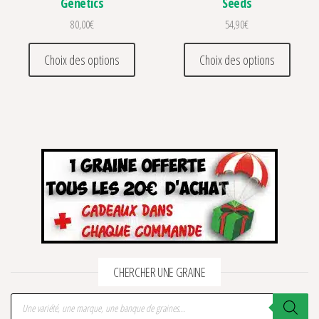
Genetics
Seeds
80,00
€
54,90
€
Ce produit a plusieurs variations. Les optio
Ce prod
Choix des options
Choix des options
CHERCHER UNE GRAINE
Recherche de produits