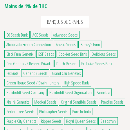
Moins de 1% de THC
BANQUES DE GRAINES
00 Seeds Bank
ACE Seeds
Advanced Seeds
Aficionado French Connection
Anesia Seeds
Barney's Farm
Black Farm Genetix
BSF Seeds
Cookies Seed Bank
Delicious Seeds
Dna Genetics / Reserva Privada
Dutch Passion
Exclusive Seeds Bank
FastBuds
Genehtik Seeds
Grand Cru Genetics
Green House Seed / Strain Hunters
High Speed Buds
Humboldt Seed Company
Humboldt Seed Organization
Kannabia
Khalifa Genetics
Medical Seeds
Original Sensible Seeds
Paradise Seeds
Perfect Tree Seeds
Philosopher Seeds
Pure Instinto
Purple City Genetics
Ripper Seeds
Royal Queen Seeds
Seedsman