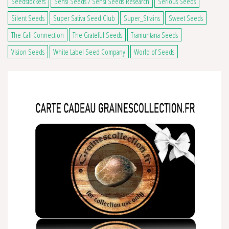
Seedstockers
Sensi Seeds / Sensi Seeds Research
Serious Seeds
Silent Seeds
Super Sativa Seed Club
Super_Strains
Sweet Seeds
The Cali Connection
The Grateful Seeds
Tramuntana Seeds
Vision Seeds
White Label Seed Company
World of Seeds