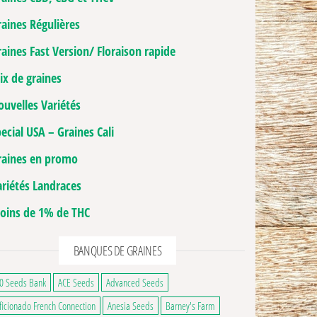
raines Régulières
aines Fast Version/ Floraison rapide
ix de graines
ouvelles Variétés
ecial USA – Graines Cali
raines en promo
ariétés Landraces
oins de 1% de THC
BANQUES DE GRAINES
0 Seeds Bank
ACE Seeds
Advanced Seeds
hoisies sur la page du produit
usieurs variations. Les options peuvent être choisies sur la page du produit
ficionado French Connection
Anesia Seeds
Barney's Farm