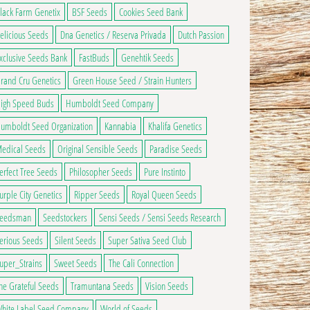
lack Farm Genetix
BSF Seeds
Cookies Seed Bank
elicious Seeds
Dna Genetics / Reserva Privada
Dutch Passion
xclusive Seeds Bank
FastBuds
Genehtik Seeds
rand Cru Genetics
Green House Seed / Strain Hunters
igh Speed Buds
Humboldt Seed Company
umboldt Seed Organization
Kannabia
Khalifa Genetics
edical Seeds
Original Sensible Seeds
Paradise Seeds
erfect Tree Seeds
Philosopher Seeds
Pure Instinto
urple City Genetics
Ripper Seeds
Royal Queen Seeds
eedsman
Seedstockers
Sensi Seeds / Sensi Seeds Research
erious Seeds
Silent Seeds
Super Sativa Seed Club
uper_Strains
Sweet Seeds
The Cali Connection
à 85,00€
hoisies sur la page du produit
he Grateful Seeds
Tramuntana Seeds
Vision Seeds
usieurs variations. Les options peuvent être choisies sur la page du produit
hite Label Seed Company
World of Seeds