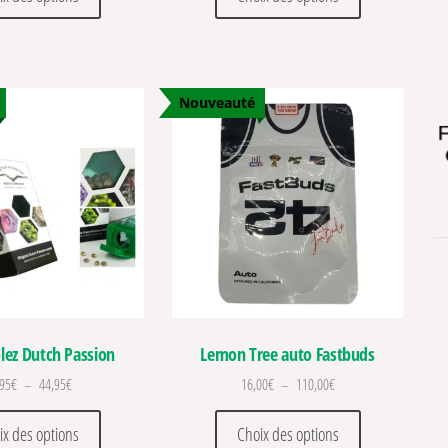
Nouveauté
lez Dutch Passion
Lemon Tree auto Fastbuds
Plage de prix : 29,95€ à 44,95€
Plage de prix : 16,00€ 
,95
€
–
44,95
€
16,00
€
–
110,00
€
Ce produit a plusieurs variations. Les options peuvent être c
Ce produit a pl
ix des options
Choix des options
ations. Les options peuvent être choisies sur la page du produit