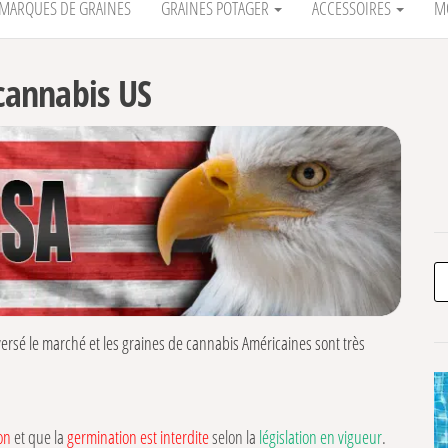
MARQUES DE GRAINES
GRAINES POTAGER
ACCESSOIRES
M
 cannabis US
Re
eversé le marché et les graines de cannabis Américaines sont très
au de variétés exceptionnelles et beaucoup de variétés utilisent dans
variétés californiennes, puissantes, riches en terpènes et en THC. De
tix ou Elev’8 Seeds.
on
et que la
germination est interdite
selon la
législation en vigueur
.