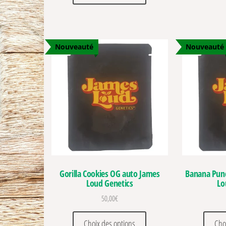
Nouveauté
Nouveauté
Gorilla Cookies OG auto James
Banana Punc
Loud Genetics
Lo
50,00
€
Ce produit a plusieurs vari
Choix des options
Cho