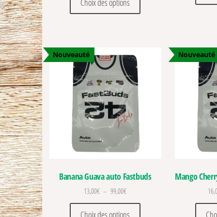
Choix des options
Nouveauté
Nouveauté
Banana Guava auto Fastbuds
Mango Cherry
Plage de prix : 13,00€ à 99,00€
13,00
€
–
99,00
€
16,
Ce produit a plusieurs vari
Choix des options
Cho