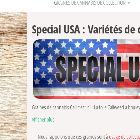
GRAINES DE CANNABIS DE COLLECTION
Special USA : Variétés de
Graines de cannabis Cali c’est ici! La folie Caliweed a boul
demandées maintenant en Europe. La Californie est le berce
Afficher plus
leurs croisements des variétés US ou Cali. Retrouvez ici les 
Cookies Seed Bank
à Atlas Seeds, en passant par Exotic Gene
Nous rappelons que ces graines sont à
usage de collecti