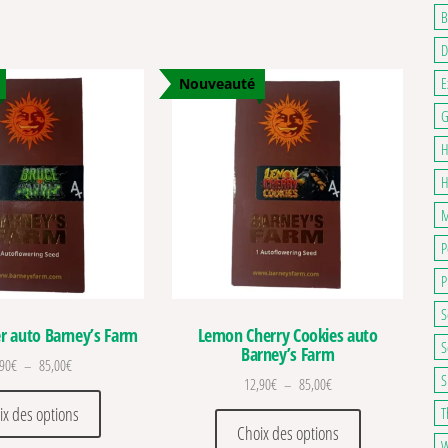
B
D
E
Nouveauté
G
H
H
M
P
P
S
r auto Barney’s Farm
Lemon Cherry Cookies auto
S
Barney’s Farm
Plage de prix : 12,90€ à 85,00€
,90
€
–
85,00
€
S
Plage de prix : 12,90€ 
12,90
€
–
85,00
€
Ce produit a plusieurs variations. Les options peuvent être c
ix des options
T
ations. Les options peuvent être choisies sur la page du produit
Ce produit a pl
Choix des options
W