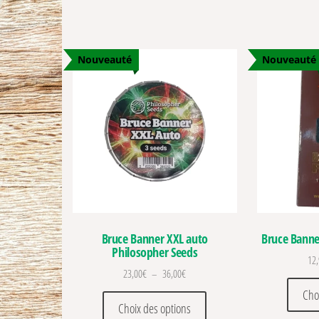
Nouveauté
Nouveauté
Bruce Banner XXL auto
Bruce Banne
Philosopher Seeds
12
Plage de prix : 23,00€ à 36,00€
23,00
€
–
36,00
€
Cho
Ce produit a plusieurs vari
Choix des options