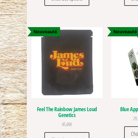
Nouveauté
Nouveauté
Feel The Rainbow James Loud
Blue App
Genetics
29
45,00
€
Cho
Ce produit a plusieurs vari