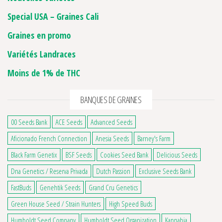
Special USA – Graines Cali
Graines en promo
Variétés Landraces
Moins de 1% de THC
BANQUES DE GRAINES
00 Seeds Bank
ACE Seeds
Advanced Seeds
Aficionado French Connection
Anesia Seeds
Barney's Farm
Black Farm Genetix
BSF Seeds
Cookies Seed Bank
Delicious Seeds
Dna Genetics / Reserva Privada
Dutch Passion
Exclusive Seeds Bank
FastBuds
Genehtik Seeds
Grand Cru Genetics
Green House Seed / Strain Hunters
High Speed Buds
Humboldt Seed Company
Humboldt Seed Organization
Kannabia