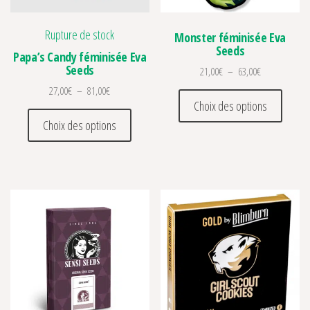
Rupture de stock
Monster féminisée Eva
Seeds
Papa’s Candy féminisée Eva
Seeds
Plage de prix 
21,00
€
–
63,00
€
Plage de prix : 27,00€ à 81,00€
27,00
€
–
81,00
€
Ce prod
Choix des options
Ce produit a plusieurs variations. Les optio
Choix des options