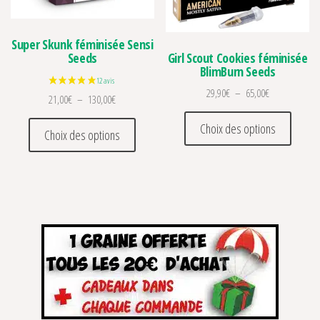
Super Skunk féminisée Sensi
Seeds
Girl Scout Cookies féminisée
BlimBurn Seeds
Plage de prix 
29,90
€
–
65,00
€
Plage de prix : 21,00€ à 130,00€
21,00
€
–
130,00
€
Ce prod
Ce produit a plusieurs variations. Les optio
Choix des options
Choix des options