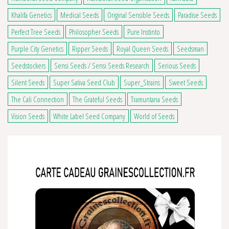
Khalifa Genetics
Medical Seeds
Original Sensible Seeds
Paradise Seeds
Perfect Tree Seeds
Philosopher Seeds
Pure Instinto
Purple City Genetics
Ripper Seeds
Royal Queen Seeds
Seedsman
Seedstockers
Sensi Seeds / Sensi Seeds Research
Serious Seeds
Silent Seeds
Super Sativa Seed Club
Super_Strains
Sweet Seeds
The Cali Connection
The Grateful Seeds
Tramuntana Seeds
Vision Seeds
White Label Seed Company
World of Seeds
12 avis