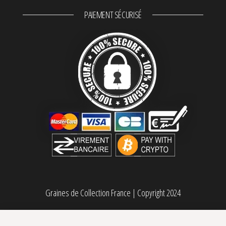
PAIEMENT SÉCURISÉ
Graines de Collection France
|
Copyright 2024
Garlic Mint Sherbet Fastbuds
Plage de prix :
20,00
€
–
65,00
€