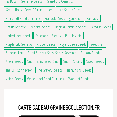
FastBuds
Genehtik Seeds
Grand Cru Genetics
Green House Seed / Strain Hunters
High Speed Buds
Humboldt Seed Company
Humboldt Seed Organization
Kannabia
Khalifa Genetics
Medical Seeds
Original Sensible Seeds
Paradise Seeds
Perfect Tree Seeds
Philosopher Seeds
Pure Instinto
Purple City Genetics
Ripper Seeds
Royal Queen Seeds
Seedsman
Seedstockers
Sensi Seeds / Sensi Seeds Research
Serious Seeds
Silent Seeds
Super Sativa Seed Club
Super_Strains
Sweet Seeds
The Cali Connection
The Grateful Seeds
Tramuntana Seeds
Vision Seeds
White Label Seed Company
World of Seeds