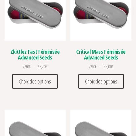
Zkittlez Fast Féminisée
Critical Mass Féminisée
Advanced Seeds
Advanced Seeds
Plage de prix : 7,90€ à 27,20€
Plage de prix :
7,90
€
–
27,20
€
7,90
€
–
55,00
€
Ce produit a plusieurs variations. Les optio
Ce prod
Choix des options
Choix des options