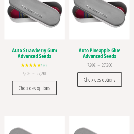
Auto Strawberry Gum
Auto Pineapple Glue
Advanced Seeds
Advanced Seeds
Plage de prix :
7,90
€
–
27,20
€
Plage de prix : 7,90€ à 27,20€
7,90
€
–
27,20
€
Ce prod
Choix des options
Ce produit a plusieurs variations. Les optio
Choix des options