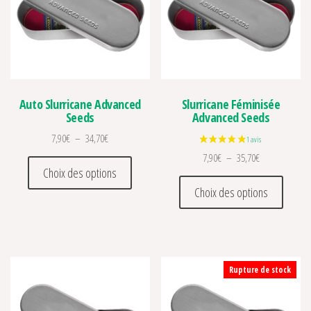
Auto Slurricane Advanced
Slurricane Féminisée
Seeds
Advanced Seeds
Plage de prix : 7,90€ à 34,70€
7,90
€
–
34,70
€
Plage de prix :
7,90
€
–
35,70
€
Ce produit a plusieurs variations. Les optio
Choix des options
Ce prod
Choix des options
Rupture de stock