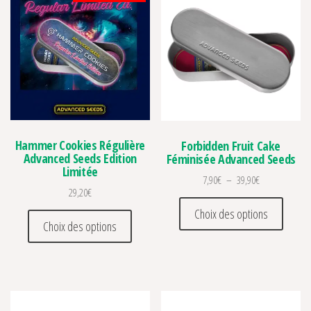
une conservation idéale des graines.
Hammer Cookies Régulière
Forbidden Fruit Cake
Advanced Seeds Edition
Féminisée Advanced Seeds
Limitée
Plage de prix :
7,90
€
–
39,90
€
29,20
€
Ce prod
Choix des options
Ce produit a plusieurs variations. Les optio
Choix des options