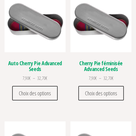
Auto Cherry Pie Advanced
Cherry Pie féminisée
Seeds
Advanced Seeds
Plage de prix : 7,90€ à 32,70€
Plage de prix :
7,90
€
–
32,70
€
7,90
€
–
32,70
€
Ce produit a plusieurs variations. Les optio
Ce prod
Choix des options
Choix des options