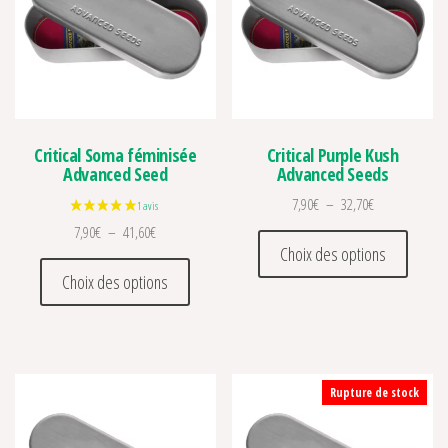
Critical Soma féminisée
Critical Purple Kush
Advanced Seed
Advanced Seeds
Plage de prix :
7,90
€
–
32,70
€
Plage de prix : 7,90€ à 41,60€
7,90
€
–
41,60
€
Ce prod
Choix des options
Ce produit a plusieurs variations. Les optio
Choix des options
Rupture de stock