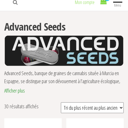
Mon compte
Menu
Advanced Seeds
Advanced Seeds, banque de graines de cannabis située à Murcia en
Espagne, se distingue par son dévouement à l’agriculture écologique,
fondement de sa production. Forte de son expérience dans le
Afficher plus
domaine des graines de cannabis, cette seed bank jouit d’une
réputation solide grâce à son processus de sélection rigoureux,
Trié du plus récent au plus ancien
30 résultats affichés
garantissant des graines d’une qualité exceptionnelle.
Production Responsable chez