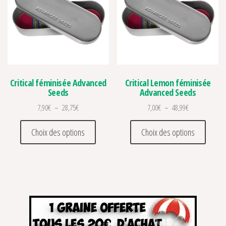
Critical féminisée Advanced
Critical Lemon féminisée
Seeds
Advanced Seeds
Plage de prix : 7,90€ à 28,75€
Plage de prix :
7,90
€
–
28,75
€
7,00
€
–
48,99
€
Ce produit a plusieurs variations. Les optio
Ce prod
Choix des options
Choix des options