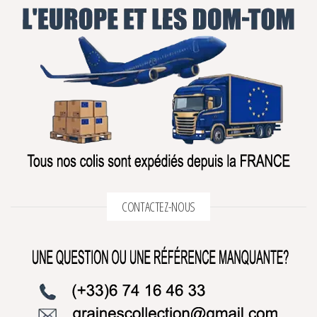
CONTACTEZ-NOUS
2 avis