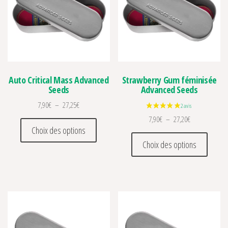
Auto Critical Mass Advanced
Strawberry Gum féminisée
Seeds
Advanced Seeds
Plage de prix : 7,90€ à 27,25€
7,90
€
–
27,25
€
Plage de prix :
7,90
€
–
27,20
€
Ce produit a plusieurs variations. Les optio
Choix des options
Ce prod
Choix des options