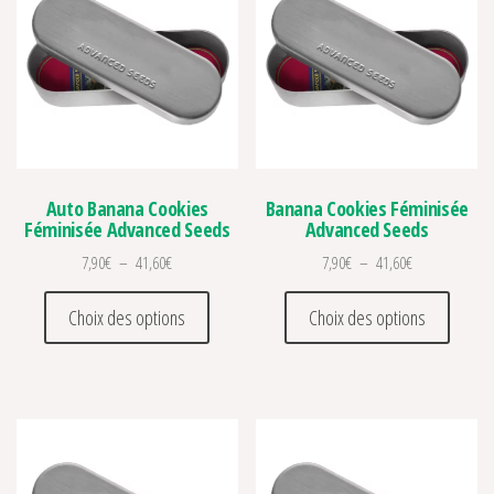
Auto Banana Cookies
Banana Cookies Féminisée
Féminisée Advanced Seeds
Advanced Seeds
Plage de prix : 7,90€ à 41,60€
Plage de prix :
7,90
€
–
41,60
€
7,90
€
–
41,60
€
Ce produit a plusieurs variations. Les optio
Ce prod
Choix des options
Choix des options