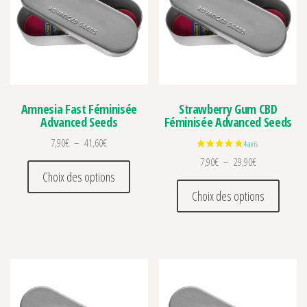
Amnesia Fast Féminisée
Strawberry Gum CBD
Advanced Seeds
Féminisée Advanced Seeds
Plage de prix : 7,90€ à 41,60€
7,90
€
–
41,60
€
Plage de prix :
7,90
€
–
29,90
€
Ce produit a plusieurs variations. Les optio
Choix des options
Ce prod
Choix des options