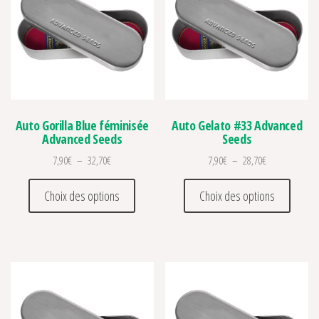
Auto Gorilla Blue féminisée
Auto Gelato #33 Advanced
Advanced Seeds
Seeds
Plage de prix : 7,90€ à 32,70€
Plage de prix :
7,90
€
–
32,70
€
7,90
€
–
28,70
€
Ce produit a plusieurs variations. Les optio
Ce prod
Choix des options
Choix des options