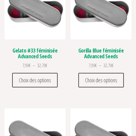
Gelato #33 féminisée
Gorilla Blue féminisée
Advanced Seeds
Advanced Seeds
Plage de prix : 7,90€ à 32,70€
Plage de prix :
7,90
€
–
32,70
€
7,90
€
–
32,70
€
Ce produit a plusieurs variations. Les optio
Ce prod
Choix des options
Choix des options