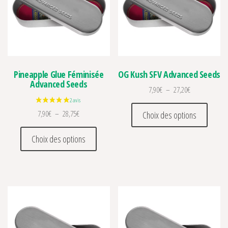
Pineapple Glue Féminisée
OG Kush SFV Advanced Seeds
Advanced Seeds
Plage de prix :
7,90
€
–
27,20
€
Ce prod
Plage de prix : 7,90€ à 28,75€
7,90
€
–
28,75
€
Choix des options
Ce produit a plusieurs variations. Les optio
Choix des options