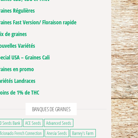
raines Régulières
aines Fast Version/ Floraison rapide
ix de graines
ouvelles Variétés
ecial USA – Graines Cali
raines en promo
ariétés Landraces
oins de 1% de THC
BANQUES DE GRAINES
0 Seeds Bank
ACE Seeds
Advanced Seeds
ficionado French Connection
Anesia Seeds
Barney's Farm