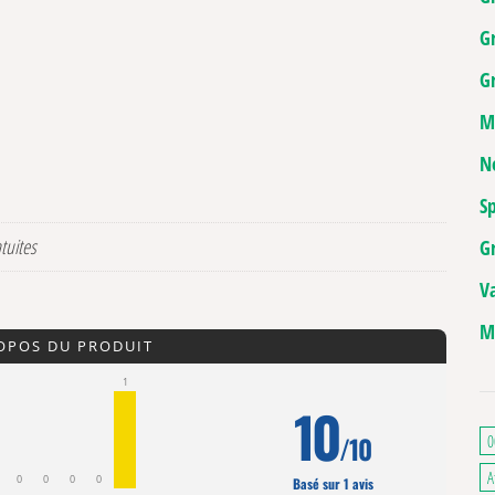
G
Gr
M
N
Sp
atuites
G
V
M
ROPOS DU PRODUIT
1
10
/10
0
A
0
0
0
0
Basé sur 1 avis