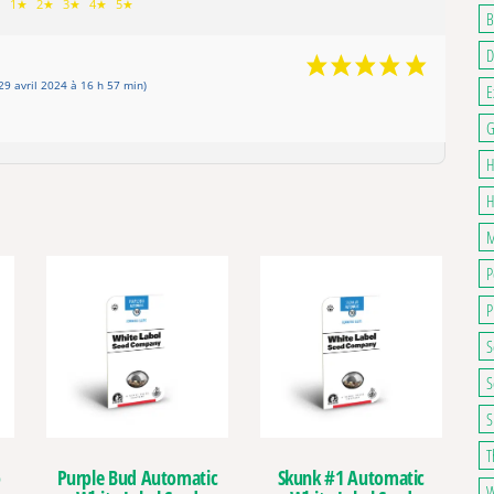
1★
2★
3★
4★
5★
B
D
9 avril 2024 à 16 h 57 min)
E
G
H
H
M
P
P
S
S
S
T
o
Purple Bud Automatic
Skunk #1 Automatic
W