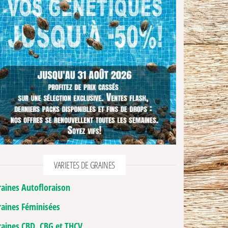
VARIETES DE GRAINES
raines Autofloraison
raines Féminisées
raines CBD, CBG et THCV