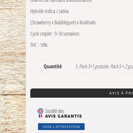
Hybride indica / sativa
(Strawberry x Bubblegum) x Rudéralis
Cycle cmplet : 9-10 semaines
THC : 18%
Quantité
1, Pack 3+1 gratuite, Pack 5 + 2 gr
AVIS À P
VOIR L'ATTESTATION