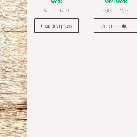
Seeds
Sensi Seeds
Plage de prix : 24,50€ à 67,50€
Plage
24,50
€
–
67,50
€
23,00
€
–
72,00
€
Ce produit a plusieurs variations
Choix des options
Choix des options