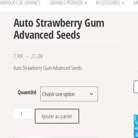
MARQUES DE GRAINES
GRAINES POTAGER
ACCESSOIRES
M
Auto Strawberry Gum
Advanced Seeds
Plage de prix : 7,90€ à 27,20€
7,90
€
–
27,20
€
Auto Strawberry Gum Advanced Seeds
Re
Quantité
quantité de Auto Strawberry Gum Advanced Seeds
Ajouter au panier