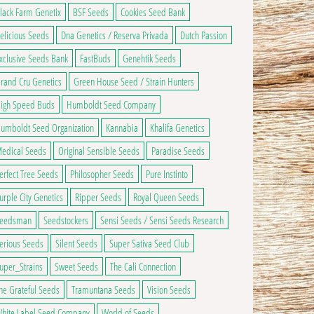
lack Farm Genetix
BSF Seeds
Cookies Seed Bank
elicious Seeds
Dna Genetics / Reserva Privada
Dutch Passion
xclusive Seeds Bank
FastBuds
Genehtik Seeds
rand Cru Genetics
Green House Seed / Strain Hunters
igh Speed Buds
Humboldt Seed Company
umboldt Seed Organization
Kannabia
Khalifa Genetics
edical Seeds
Original Sensible Seeds
Paradise Seeds
erfect Tree Seeds
Philosopher Seeds
Pure Instinto
urple City Genetics
Ripper Seeds
Royal Queen Seeds
eedsman
Seedstockers
Sensi Seeds / Sensi Seeds Research
erious Seeds
Silent Seeds
Super Sativa Seed Club
uper_Strains
Sweet Seeds
The Cali Connection
he Grateful Seeds
Tramuntana Seeds
Vision Seeds
hite Label Seed Company
World of Seeds