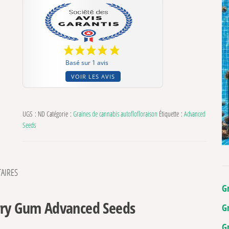
Basé sur 1 avis
VOIR LES AVIS
UGS :
ND
Catégorie :
Graines de cannabis autoflofloraison
Étiquette :
Advanced
Seeds
AIRES
G
erry Gum Advanced Seeds
G
G