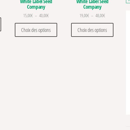
White Label Seed
White Label Seed
Company
Company
 de prix : 23,00€ à 72,00€
Plage de prix : 15,00€ à 40,00€
Plage de prix : 1
15,00
€
–
40,00
€
19,00
€
–
48,00
€
. Les options peuvent être choisies sur la page du produit
Ce produit a plusieurs variations. Les options peuvent être choisies sur la pa
Ce produit a plusieurs variations. Les optio
Ce produit
Choix des options
Choix des options