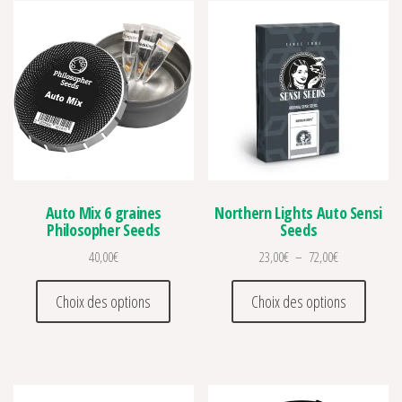
Auto Mix 6 graines
Northern Lights Auto Sensi
Philosopher Seeds
Seeds
Plage de prix 
40,00
€
23,00
€
–
72,00
€
Ce produit a plusieurs variations. Les optio
Ce prod
Choix des options
Choix des options