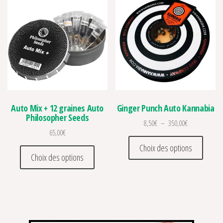
Auto Mix + 12 graines Auto
Ginger Punch Auto Kannabia
Philosopher Seeds
Plage de prix 
8,50
€
–
350,00
€
65,00
€
Ce prod
Choix des options
Ce produit a plusieurs variations. Les optio
Choix des options