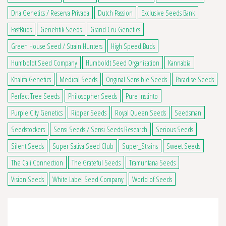
Dna Genetics / Reserva Privada
Dutch Passion
Exclusive Seeds Bank
FastBuds
Genehtik Seeds
Grand Cru Genetics
Green House Seed / Strain Hunters
High Speed Buds
Humboldt Seed Company
Humboldt Seed Organization
Kannabia
Khalifa Genetics
Medical Seeds
Original Sensible Seeds
Paradise Seeds
Perfect Tree Seeds
Philosopher Seeds
Pure Instinto
Purple City Genetics
Ripper Seeds
Royal Queen Seeds
Seedsman
Seedstockers
Sensi Seeds / Sensi Seeds Research
Serious Seeds
Silent Seeds
Super Sativa Seed Club
Super_Strains
Sweet Seeds
The Cali Connection
The Grateful Seeds
Tramuntana Seeds
Vision Seeds
White Label Seed Company
World of Seeds