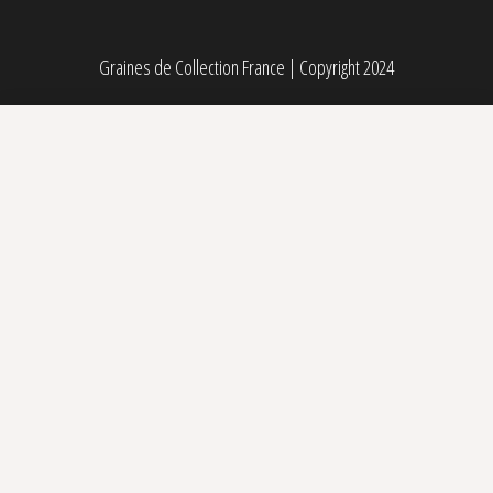
Graines de Collection France
|
Copyright 2024
Amnesia Auto Biological Seeds
23,00
€