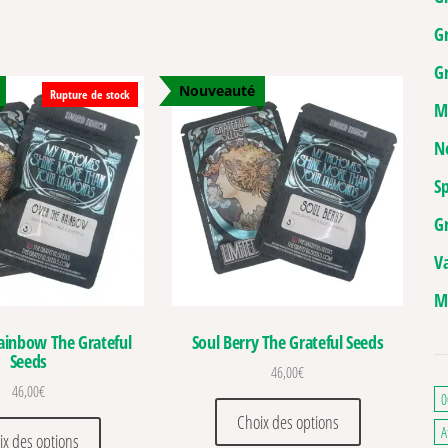
G
Gr
Nouveauté
Rupture de stock
M
N
Sp
G
V
M
ainbow The Grateful
Soul Berry The Grateful Seeds
Seeds
46,00
€
46,00
€
0
ations. Les options peuvent être choisies sur la page du produit
Ce produit a pl
Choix des options
Ce produit a plusieurs variations. Les options peuvent être c
A
ix des options