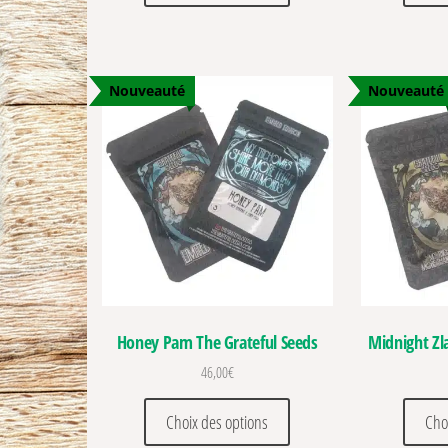
Nouveauté
Nouveauté
Honey Pam The Grateful Seeds
Midnight Zl
46,00
€
Ce produit a plusieurs vari
Choix des options
Cho