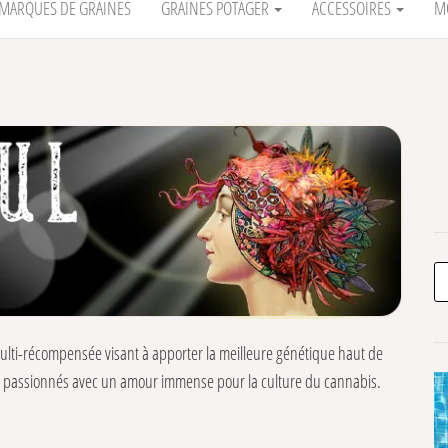
MARQUES DE GRAINES
GRAINES POTAGER
ACCESSOIRES
M
Re
lti-récompensée visant à apporter la meilleure génétique haut de
de passionnés avec un amour immense pour la culture du cannabis.
il mais aussi d’une grande expérience aux USA, Mexique, Suisse,
ression du breeding depuis 2012.