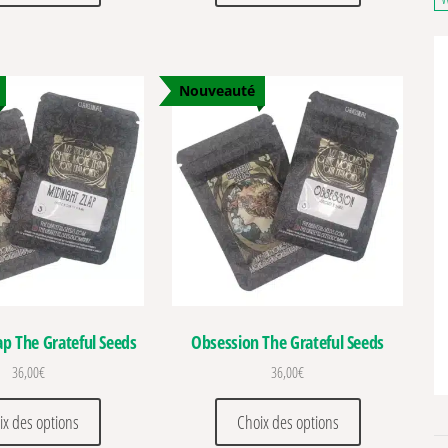
Nouveauté
ap The Grateful Seeds
Obsession The Grateful Seeds
36,00
€
36,00
€
ations. Les options peuvent être choisies sur la page du produit
Ce produit a plusieurs variations. Les options peuvent être c
Ce produit a pl
ix des options
Choix des options