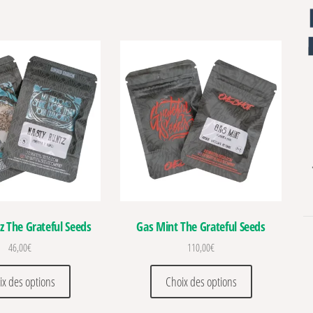
z The Grateful Seeds
Gas Mint The Grateful Seeds
46,00
€
110,00
€
ations. Les options peuvent être choisies sur la page du produit
Ce produit a plusieurs variations. Les options peuvent être c
Ce produit a pl
ix des options
Choix des options