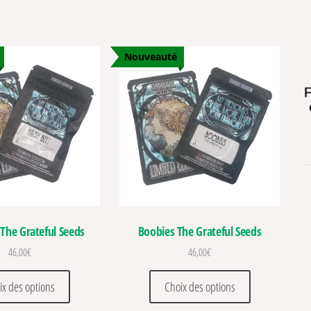
Nouveauté
 The Grateful Seeds
Boobies The Grateful Seeds
46,00
€
46,00
€
ations. Les options peuvent être choisies sur la page du produit
Ce produit a plusieurs variations. Les options peuvent être c
Ce produit a pl
ix des options
Choix des options