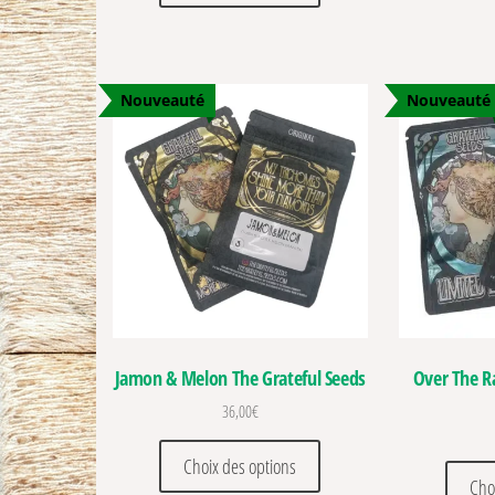
Nouveauté
Nouveauté
Jamon & Melon The Grateful Seeds
Over The R
36,00
€
Ce produit a plusieurs vari
Choix des options
Cho