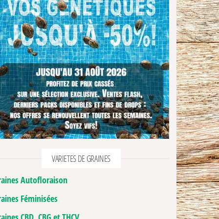
VARIETES DE GRAINES
raines Autofloraison
hoisies sur la page du produit
usieurs variations. Les options peuvent être choisies sur la page du produit
raines Féminisées
raines CBD, CBG et THCV