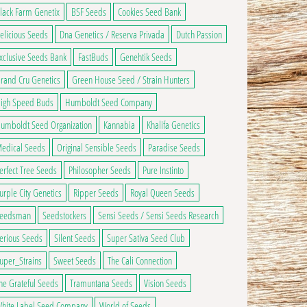
lack Farm Genetix
BSF Seeds
Cookies Seed Bank
elicious Seeds
Dna Genetics / Reserva Privada
Dutch Passion
xclusive Seeds Bank
FastBuds
Genehtik Seeds
rand Cru Genetics
Green House Seed / Strain Hunters
igh Speed Buds
Humboldt Seed Company
umboldt Seed Organization
Kannabia
Khalifa Genetics
edical Seeds
Original Sensible Seeds
Paradise Seeds
erfect Tree Seeds
Philosopher Seeds
Pure Instinto
urple City Genetics
Ripper Seeds
Royal Queen Seeds
eedsman
Seedstockers
Sensi Seeds / Sensi Seeds Research
erious Seeds
Silent Seeds
Super Sativa Seed Club
uper_Strains
Sweet Seeds
The Cali Connection
he Grateful Seeds
Tramuntana Seeds
Vision Seeds
hoisies sur la page du produit
usieurs variations. Les options peuvent être choisies sur la page du produit
hite Label Seed Company
World of Seeds