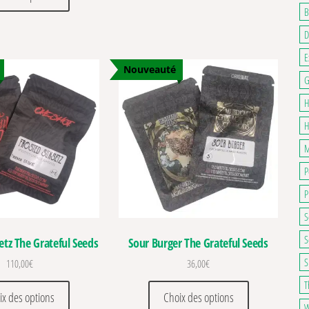
B
D
E
Nouveauté
G
H
H
M
P
P
S
S
etz The Grateful Seeds
Sour Burger The Grateful Seeds
S
110,00
€
36,00
€
T
ations. Les options peuvent être choisies sur la page du produit
Ce produit a plusieurs variations. Les options peuvent être c
Ce produit a pl
ix des options
Choix des options
W