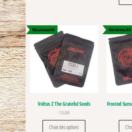
Nouveauté
Nouveauté
Voltus Z The Grateful Seeds
Frosted Suns
110,00
€
Ce produit a plusieurs vari
Choix des options
Cho