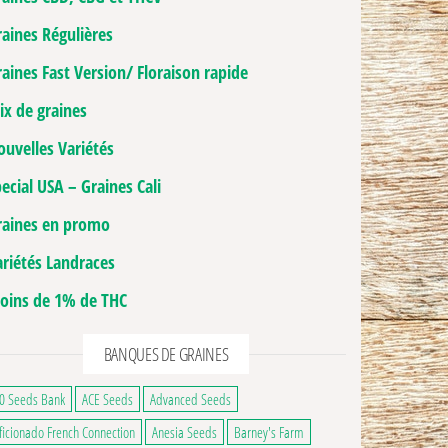
raines Régulières
aines Fast Version/ Floraison rapide
ix de graines
ouvelles Variétés
ecial USA – Graines Cali
raines en promo
ariétés Landraces
oins de 1% de THC
BANQUES DE GRAINES
0 Seeds Bank
ACE Seeds
Advanced Seeds
usieurs variations. Les options peuvent être choisies sur la page du produit
hoisies sur la page du produit
ficionado French Connection
Anesia Seeds
Barney's Farm