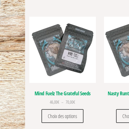
Mind Fuelz The Grateful Seeds
Nasty Runt
Plage de prix : 46,00€ à 70,00€
46,00
€
–
70,00
€
Ce produit a plusieurs vari
Choix des options
Cho