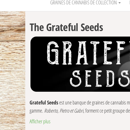
GRAINES DE CANNABIS DE COLLECTION
The Grateful Seeds
Grateful Seeds
est une banque de graines de cannabis mu
gamme.
Roberto, Pietro et Gabri
, forment ce petit groupe 
Afficher plus
En raison de cette passion et de leurs connections de trava
Espagne et Maroc , Grateful Seeds a modelé sa propre exp