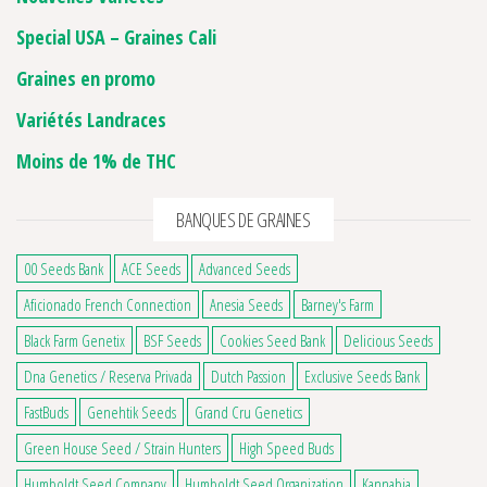
Special USA – Graines Cali
Graines en promo
12 avis
Variétés Landraces
Moins de 1% de THC
BANQUES DE GRAINES
00 Seeds Bank
ACE Seeds
Advanced Seeds
Aficionado French Connection
Anesia Seeds
Barney's Farm
Black Farm Genetix
BSF Seeds
Cookies Seed Bank
Delicious Seeds
Dna Genetics / Reserva Privada
Dutch Passion
Exclusive Seeds Bank
FastBuds
Genehtik Seeds
Grand Cru Genetics
Green House Seed / Strain Hunters
High Speed Buds
Humboldt Seed Company
Humboldt Seed Organization
Kannabia