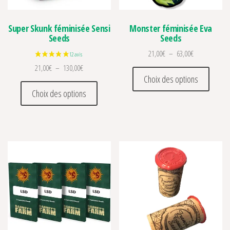
Super Skunk féminisée Sensi
Monster féminisée Eva
Seeds
Seeds
Plage de prix 
21,00
€
–
63,00
€
Plage de prix : 21,00€ à 130,00€
21,00
€
–
130,00
€
Ce prod
Choix des options
Ce produit a plusieurs variations. Les optio
Choix des options