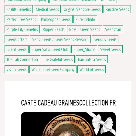
Khalifa Genetics
Medical Seeds
Original Sensible Seeds
Paradise Seeds
Perfect Tree Seeds
Philosopher Seeds
Pure Instinto
Purple City Genetics
Ripper Seeds
Royal Queen Seeds
Seedsman
Seedstockers
Sensi Seeds / Sensi Seeds Research
Serious Seeds
Silent Seeds
Super Sativa Seed Club
Super_Strains
Sweet Seeds
The Cali Connection
The Grateful Seeds
Tramuntana Seeds
Vision Seeds
White Label Seed Company
World of Seeds
4 avis