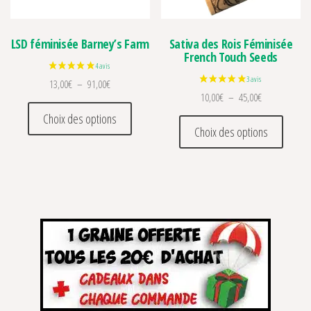
LSD féminisée Barney’s Farm
Sativa des Rois Féminisée
French Touch Seeds
Plage de prix : 13,00€ à 91,00€
13,00
€
–
91,00
€
Plage de prix 
10,00
€
–
45,00
€
Ce produit a plusieurs variations. Les optio
Choix des options
Ce prod
Choix des options