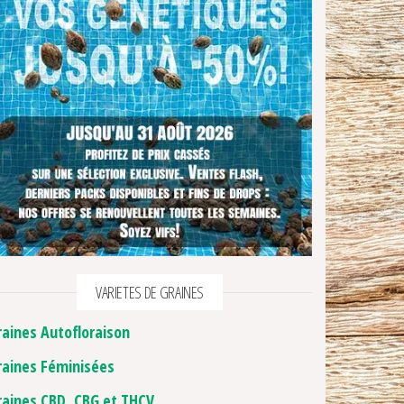
VARIETES DE GRAINES
raines Autofloraison
raines Féminisées
raines CBD, CBG et THCV