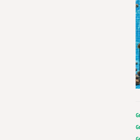
G
G
G