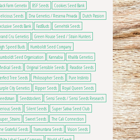
lack Farm Genetix
BSF Seeds
Cookies Seed Bank
elicious Seeds
Dna Genetics / Reserva Privada
Dutch Passion
xclusive Seeds Bank
FastBuds
Genehtik Seeds
rand Cru Genetics
Green House Seed / Strain Hunters
igh Speed Buds
Humboldt Seed Company
umboldt Seed Organization
Kannabia
Khalifa Genetics
edical Seeds
Original Sensible Seeds
Paradise Seeds
erfect Tree Seeds
Philosopher Seeds
Pure Instinto
urple City Genetics
Ripper Seeds
Royal Queen Seeds
eedsman
Seedstockers
Sensi Seeds / Sensi Seeds Research
erious Seeds
Silent Seeds
Super Sativa Seed Club
uper_Strains
Sweet Seeds
The Cali Connection
he Grateful Seeds
Tramuntana Seeds
Vision Seeds
hite Label Seed Company
World of Seeds