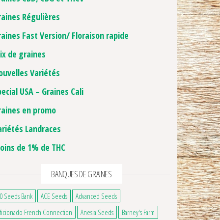
raines Régulières
raines Fast Version/ Floraison rapide
ix de graines
ouvelles Variétés
pecial USA – Graines Cali
raines en promo
ariétés Landraces
oins de 1% de THC
BANQUES DE GRAINES
0 Seeds Bank
ACE Seeds
Advanced Seeds
ficionado French Connection
Anesia Seeds
Barney's Farm