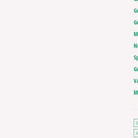
G
G
M
N
S
G
V
M
0
A