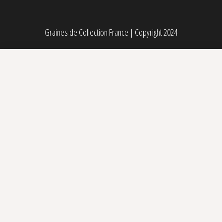
Graines de Collection France
|
Copyright 2024
Zerealz Milk Féminisée Advanced Seeds
Sélectionner des options
Plage de prix : 7,90€ à 39,90€
7,90
€
–
39,90
€