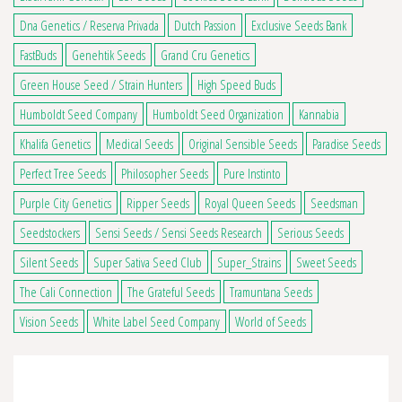
Dna Genetics / Reserva Privada
Dutch Passion
Exclusive Seeds Bank
FastBuds
Genehtik Seeds
Grand Cru Genetics
Green House Seed / Strain Hunters
High Speed Buds
Humboldt Seed Company
Humboldt Seed Organization
Kannabia
Khalifa Genetics
Medical Seeds
Original Sensible Seeds
Paradise Seeds
Perfect Tree Seeds
Philosopher Seeds
Pure Instinto
Purple City Genetics
Ripper Seeds
Royal Queen Seeds
Seedsman
Seedstockers
Sensi Seeds / Sensi Seeds Research
Serious Seeds
Silent Seeds
Super Sativa Seed Club
Super_Strains
Sweet Seeds
4 avis
The Cali Connection
The Grateful Seeds
Tramuntana Seeds
Vision Seeds
White Label Seed Company
World of Seeds