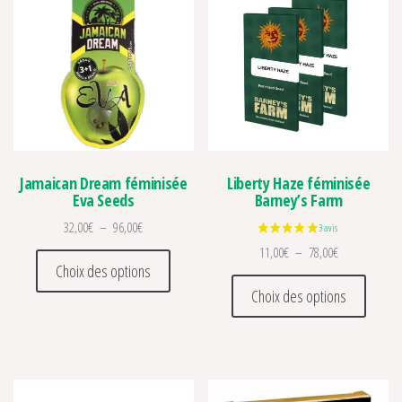
Jamaican Dream féminisée
Liberty Haze féminisée
Eva Seeds
Barney’s Farm
Plage de prix : 32,00€ à 96,00€
32,00
€
–
96,00
€
Plage de prix 
11,00
€
–
78,00
€
Ce produit a plusieurs variations. Les optio
Choix des options
Ce prod
Choix des options