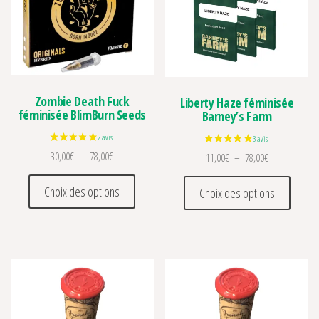
Zombie Death Fuck
Liberty Haze féminisée
féminisée BlimBurn Seeds
Barney’s Farm
Plage de prix : 30,00€ à 78,00€
30,00
€
–
78,00
€
Plage de prix 
11,00
€
–
78,00
€
Ce produit a plusieurs variations. Les optio
Ce prod
Choix des options
Choix des options