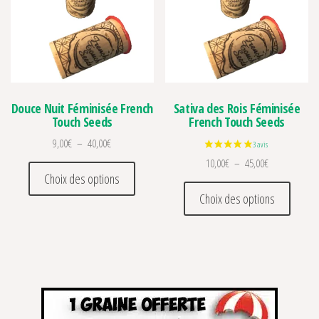
Douce Nuit Féminisée French
Sativa des Rois Féminisée
Touch Seeds
French Touch Seeds
Plage de prix : 9,00€ à 40,00€
9,00
€
–
40,00
€
Plage de prix 
10,00
€
–
45,00
€
Ce produit a plusieurs variations. Les optio
Choix des options
Ce prod
Choix des options