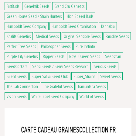
FastBuds
Genehtik Seeds
Grand Cru Genetics
Green House Seed / Strain Hunters
High Speed Buds
Humboldt Seed Company
Humboldt Seed Organization
Kannabia
Khalifa Genetics
Medical Seeds
Original Sensible Seeds
Paradise Seeds
Perfect Tree Seeds
Philosopher Seeds
Pure Instinto
Purple City Genetics
Ripper Seeds
Royal Queen Seeds
Seedsman
Seedstockers
Sensi Seeds / Sensi Seeds Research
Serious Seeds
Silent Seeds
Super Sativa Seed Club
Super_Strains
Sweet Seeds
The Cali Connection
The Grateful Seeds
Tramuntana Seeds
Vision Seeds
White Label Seed Company
World of Seeds