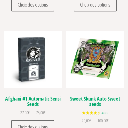
Choix des options
Choix des options
Afghani #1 Automatic Sensi
Sweet Skunk Auto Sweet
Seeds
seeds
Plage de prix : 27,00€ à 75,00€
27,00
€
–
75,00
€
Plage de prix
20,00
€
–
100,00
€
Ce produit a plusieurs variations. Les optio
Choix des options