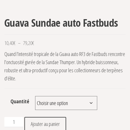
-20%
Guava Sundae auto Fastbuds
Plage de prix : 10,40€ à 79,20€
10,40
€
–
79,20
€
Quand l’intensité tropicale de la Guava auto RF3 de Fastbuds rencontre
l’onctuosité givrée de la Sundae Thumper. Un hybride buissonneux,
robuste et ultra-productif conçu pour les collectionneurs de terpènes
d’élite.
Quantité
quantité de Guava Sundae auto Fastbuds
Ajouter au panier