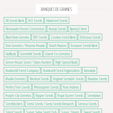
BANQUES DE GRAINES
00 Seeds Bank
ACE Seeds
Advanced Seeds
Aficionado French Connection
Anesia Seeds
Barney's Farm
Black Farm Genetix
BSF Seeds
Cookies Seed Bank
Delicious Seeds
Dna Genetics / Reserva Privada
Dutch Passion
Exclusive Seeds Bank
FastBuds
Genehtik Seeds
Grand Cru Genetics
Green House Seed / Strain Hunters
High Speed Buds
Humboldt Seed Company
Humboldt Seed Organization
Kannabia
Khalifa Genetics
Medical Seeds
Original Sensible Seeds
Paradise Seeds
Perfect Tree Seeds
Philosopher Seeds
Pure Instinto
Purple City Genetics
Ripper Seeds
Royal Queen Seeds
Seedsman
Seedstockers
Sensi Seeds / Sensi Seeds Research
Serious Seeds
Silent Seeds
Super Sativa Seed Club
Super_Strains
Sweet Seeds