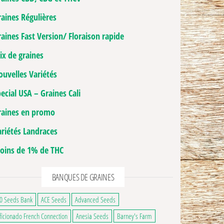
raines Régulières
aines Fast Version/ Floraison rapide
ix de graines
ouvelles Variétés
ecial USA – Graines Cali
raines en promo
ariétés Landraces
oins de 1% de THC
BANQUES DE GRAINES
0 Seeds Bank
ACE Seeds
Advanced Seeds
ficionado French Connection
Anesia Seeds
Barney's Farm