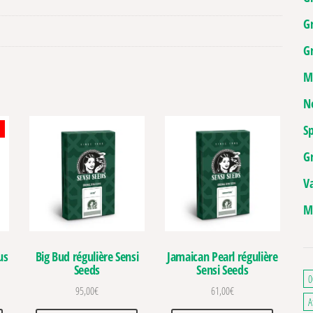
G
Gr
M
N
Sp
G
V
M
us
Big Bud régulière Sensi
Jamaican Pearl régulière
Seeds
Sensi Seeds
0
95,00
€
61,00
€
A