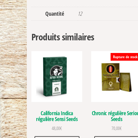
Quantité
12
Produits similaires
Rupture de stock
California Indica
Chronic régulière Serio
régulière Sensi Seeds
Seeds
48,00
€
70,00
€