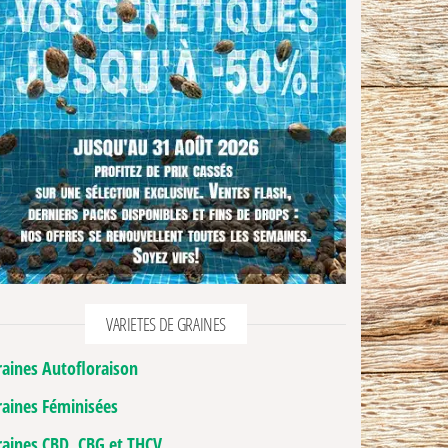
VARIETES DE GRAINES
raines Autofloraison
raines Féminisées
raines CBD, CBG et THCV