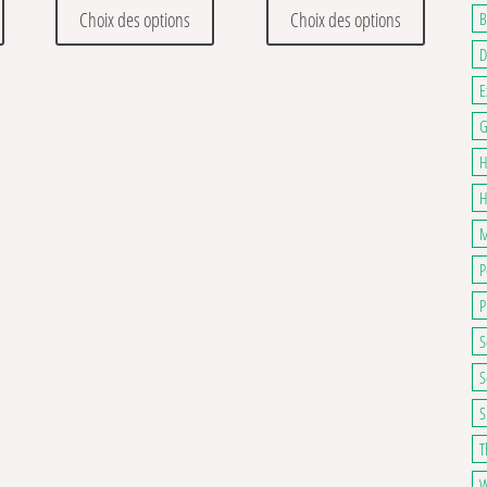
. Les options peuvent être choisies sur la page du produit
Ce produit a plusieurs variations. Les options peuvent être choisies sur la pa
Ce produit a plusieurs variations. Les optio
Ce produit
Choix des options
Choix des options
B
D
E
G
H
H
M
P
P
S
S
S
T
W