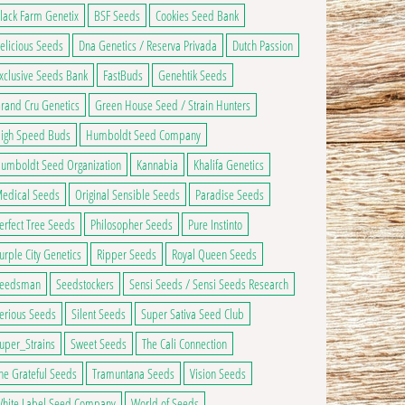
ge du produit
ns peuvent être choisies sur la page du produit
 a plusieurs variations. Les options peuvent être choisies sur la page du produ
lack Farm Genetix
BSF Seeds
Cookies Seed Bank
elicious Seeds
Dna Genetics / Reserva Privada
Dutch Passion
xclusive Seeds Bank
FastBuds
Genehtik Seeds
rand Cru Genetics
Green House Seed / Strain Hunters
igh Speed Buds
Humboldt Seed Company
umboldt Seed Organization
Kannabia
Khalifa Genetics
edical Seeds
Original Sensible Seeds
Paradise Seeds
erfect Tree Seeds
Philosopher Seeds
Pure Instinto
urple City Genetics
Ripper Seeds
Royal Queen Seeds
eedsman
Seedstockers
Sensi Seeds / Sensi Seeds Research
erious Seeds
Silent Seeds
Super Sativa Seed Club
uper_Strains
Sweet Seeds
The Cali Connection
he Grateful Seeds
Tramuntana Seeds
Vision Seeds
hite Label Seed Company
World of Seeds