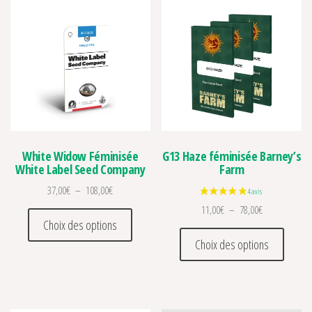
White Widow Féminisée
G13 Haze féminisée Barney’s
White Label Seed Company
Farm
Plage de prix : 37,00€ à 108,00€
37,00
€
–
108,00
€
Plage de prix 
11,00
€
–
78,00
€
Ce produit a plusieurs variations. Les optio
Choix des options
Ce prod
Choix des options