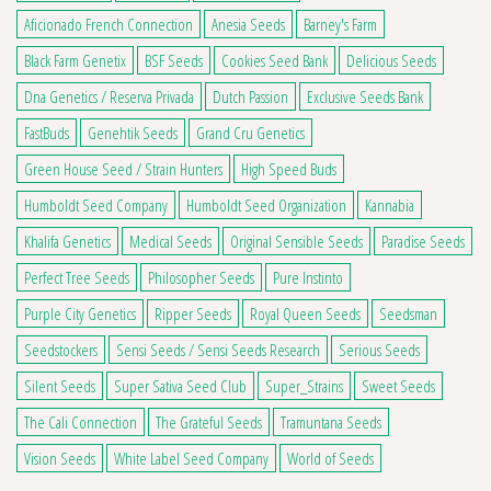
Aficionado French Connection
Anesia Seeds
Barney's Farm
Black Farm Genetix
BSF Seeds
Cookies Seed Bank
Delicious Seeds
Dna Genetics / Reserva Privada
Dutch Passion
Exclusive Seeds Bank
FastBuds
Genehtik Seeds
Grand Cru Genetics
Green House Seed / Strain Hunters
High Speed Buds
Humboldt Seed Company
Humboldt Seed Organization
Kannabia
Khalifa Genetics
Medical Seeds
Original Sensible Seeds
Paradise Seeds
Perfect Tree Seeds
Philosopher Seeds
Pure Instinto
Purple City Genetics
Ripper Seeds
Royal Queen Seeds
Seedsman
Seedstockers
Sensi Seeds / Sensi Seeds Research
Serious Seeds
Silent Seeds
Super Sativa Seed Club
Super_Strains
Sweet Seeds
The Cali Connection
The Grateful Seeds
Tramuntana Seeds
Vision Seeds
White Label Seed Company
World of Seeds