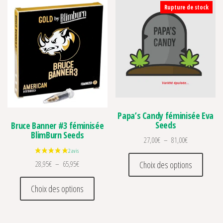
Rupture de stock
Papa’s Candy féminisée Eva
Seeds
Bruce Banner #3 féminisée
BlimBurn Seeds
Plage de prix 
27,00
€
–
81,00
€
Ce prod
Plage de prix : 28,95€ à 65,95€
Choix des options
28,95
€
–
65,95
€
Ce produit a plusieurs variations. Les optio
Choix des options