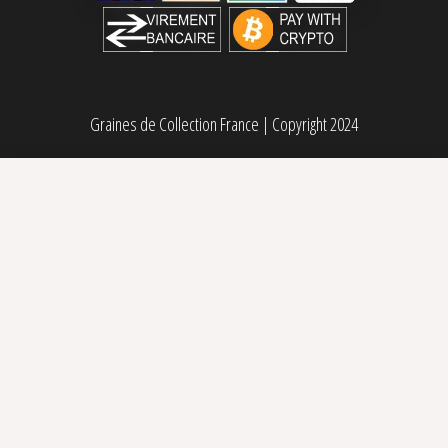
Graines de Collection France
|
Copyright 2024
Bananozz Perfect Tree Seeds
60,00
€
Sélectionner des options