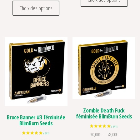
Ce produit a plusieurs variations. Les optio
Choix des options
Zombie Death Fuck
féminisée BlimBurn Seeds
Bruce Banner #3 féminisée
BlimBurn Seeds
Plage de prix 
30,00
€
–
78,00
€