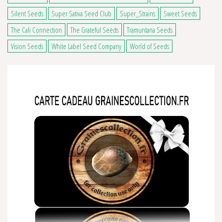
Silent Seeds
Super Sativa Seed Club
Super_Strains
Sweet Seeds
The Cali Connection
The Grateful Seeds
Tramuntana Seeds
Vision Seeds
White Label Seed Company
World of Seeds