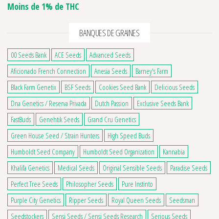
Moins de 1% de THC
BANQUES DE GRAINES
00 Seeds Bank
ACE Seeds
Advanced Seeds
3 avis
Aficionado French Connection
Anesia Seeds
Barney's Farm
Black Farm Genetix
BSF Seeds
Cookies Seed Bank
Delicious Seeds
Dna Genetics / Reserva Privada
Dutch Passion
Exclusive Seeds Bank
FastBuds
Genehtik Seeds
Grand Cru Genetics
Green House Seed / Strain Hunters
High Speed Buds
Humboldt Seed Company
Humboldt Seed Organization
Kannabia
Khalifa Genetics
Medical Seeds
Original Sensible Seeds
Paradise Seeds
Perfect Tree Seeds
Philosopher Seeds
Pure Instinto
Purple City Genetics
Ripper Seeds
Royal Queen Seeds
Seedsman
Seedstockers
Sensi Seeds / Sensi Seeds Research
Serious Seeds