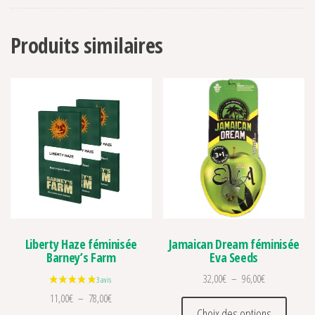
Produits similaires
Liberty Haze féminisée
Jamaican Dream féminisée
Barney’s Farm
Eva Seeds
Plage de prix 
32,00
€
–
96,00
€
Plage de prix : 11,00€ à 78,00€
11,00
€
–
78,00
€
Ce prod
Choix des options