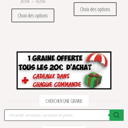
Plage de prix : 28,95€ à 65,95€
28,95
€
–
65,95
€
Ce prod
Choix des options
Ce produit a plusieurs variations. Les optio
Choix des options
CHERCHER UNE GRAINE
Recherche de produits