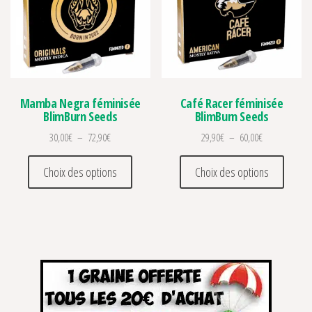
Mamba Negra féminisée
Café Racer féminisée
BlimBurn Seeds
BlimBurn Seeds
Plage de prix : 30,00€ à 72,90€
Plage de prix 
30,00
€
–
72,90
€
29,90
€
–
60,00
€
Ce produit a plusieurs variations. Les optio
Ce prod
Choix des options
Choix des options