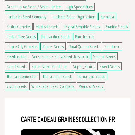
Green House Seed / Strain Hunters
High Speed Buds
Humboldt Seed Company
Humboldt Seed Organization
Kannabia
Khalifa Genetics
Medical Seeds
Original Sensible Seeds
Paradise Seeds
Perfect Tree Seeds
Philosopher Seeds
Pure Instinto
Purple City Genetics
Ripper Seeds
Royal Queen Seeds
Seedsman
Seedstockers
Sensi Seeds / Sensi Seeds Research
Serious Seeds
Silent Seeds
Super Sativa Seed Club
Super_Strains
Sweet Seeds
The Cali Connection
The Grateful Seeds
Tramuntana Seeds
Vision Seeds
White Label Seed Company
World of Seeds