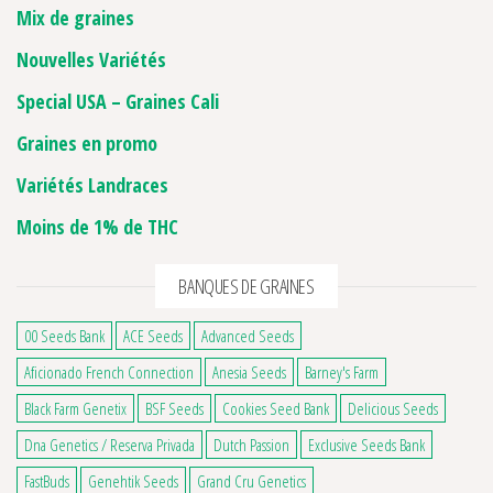
Mix de graines
Nouvelles Variétés
Special USA – Graines Cali
Graines en promo
Variétés Landraces
Moins de 1% de THC
BANQUES DE GRAINES
00 Seeds Bank
ACE Seeds
Advanced Seeds
Aficionado French Connection
Anesia Seeds
Barney's Farm
Black Farm Genetix
BSF Seeds
Cookies Seed Bank
Delicious Seeds
Dna Genetics / Reserva Privada
Dutch Passion
Exclusive Seeds Bank
FastBuds
Genehtik Seeds
Grand Cru Genetics