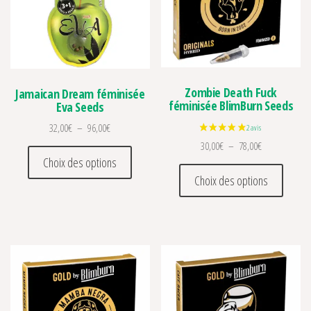
Zombie Death Fuck
Jamaican Dream féminisée
féminisée BlimBurn Seeds
Eva Seeds
Plage de prix : 32,00€ à 96,00€
32,00
€
–
96,00
€
Plage de prix 
30,00
€
–
78,00
€
Ce produit a plusieurs variations. Les optio
Choix des options
Ce prod
Choix des options