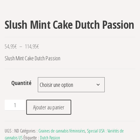
Slush Mint Cake Dutch Passion
Plage de prix : 54,95€ à 114,95€
54,95
€
–
114,95
€
Slush Mint Cake Dutch Passion
Quantité
quantité de Slush Mint Cake Dutch Passion
Ajouter au panier
UGS :
ND
Catégories :
Graines de cannabis féminisées
,
Special USA : Variétés de
cannabis US
Étiquette :
Dutch Passion