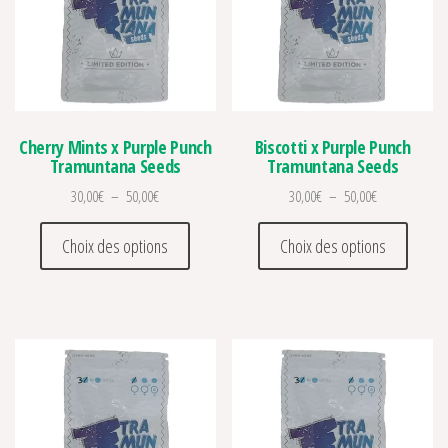
Cherry Mints x Purple Punch
Biscotti x Purple Punch
Tramuntana Seeds
Tramuntana Seeds
Plage de prix : 30,00€ à 50,00€
Plage de prix 
30,00
€
–
50,00
€
30,00
€
–
50,00
€
Ce produit a plusieurs variations. Les optio
Ce prod
Choix des options
Choix des options