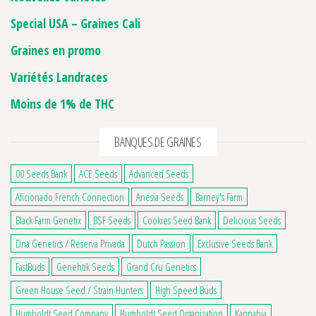
Special USA – Graines Cali
Graines en promo
Variétés Landraces
Moins de 1% de THC
BANQUES DE GRAINES
00 Seeds Bank
ACE Seeds
Advanced Seeds
Aficionado French Connection
Anesia Seeds
Barney's Farm
Black Farm Genetix
BSF Seeds
Cookies Seed Bank
Delicious Seeds
Dna Genetics / Reserva Privada
Dutch Passion
Exclusive Seeds Bank
FastBuds
Genehtik Seeds
Grand Cru Genetics
Green House Seed / Strain Hunters
High Speed Buds
Humboldt Seed Company
Humboldt Seed Organization
Kannabia