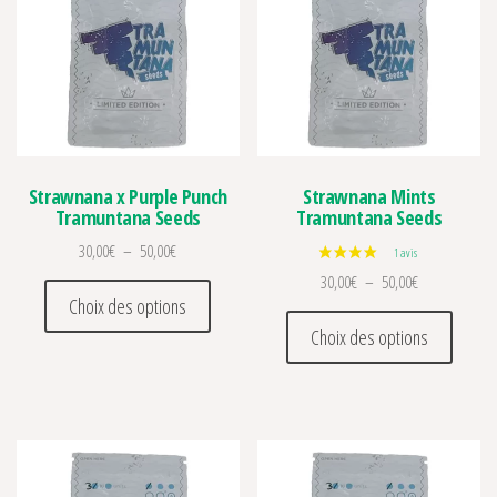
Strawnana x Purple Punch
Strawnana Mints
Tramuntana Seeds
Tramuntana Seeds
Plage de prix : 30,00€ à 50,00€
30,00
€
–
50,00
€
Plage de prix 
30,00
€
–
50,00
€
Ce produit a plusieurs variations. Les optio
Choix des options
Ce prod
Choix des options