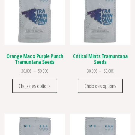
Orange Mac x Purple Punch
Critical Mints Tramuntana
Tramuntana Seeds
Seeds
Plage de prix : 30,00€ à 50,00€
Plage de prix 
30,00
€
–
50,00
€
30,00
€
–
50,00
€
Ce produit a plusieurs variations. Les optio
Ce prod
Choix des options
Choix des options