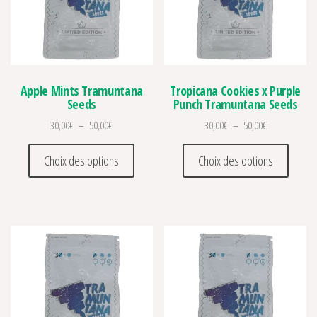
Apple Mints Tramuntana
Tropicana Cookies x Purple
Seeds
Punch Tramuntana Seeds
Plage de prix : 30,00€ à 50,00€
Plage de prix 
30,00
€
–
50,00
€
30,00
€
–
50,00
€
Ce produit a plusieurs variations. Les optio
Ce prod
Choix des options
Choix des options