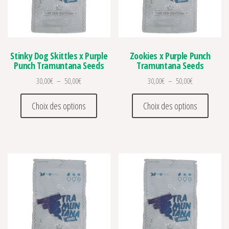
Stinky Dog Skittles x Purple
Zookies x Purple Punch
Punch Tramuntana Seeds
Tramuntana Seeds
Plage de prix : 30,00€ à 50,00€
Plage de prix 
30,00
€
–
50,00
€
30,00
€
–
50,00
€
Ce produit a plusieurs variations. Les optio
Ce prod
Choix des options
Choix des options