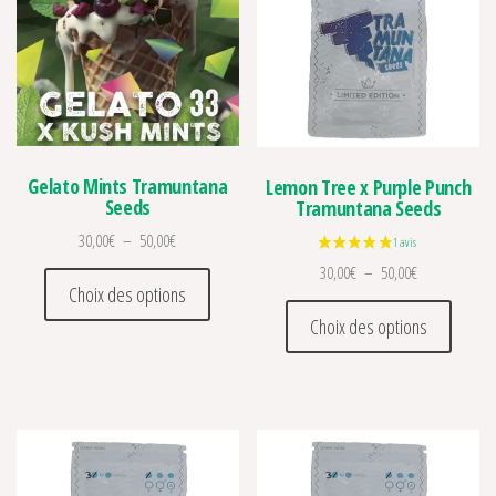
Gelato Mints Tramuntana
Lemon Tree x Purple Punch
Seeds
Tramuntana Seeds
Plage de prix : 30,00€ à 50,00€
30,00
€
–
50,00
€
Plage de prix 
30,00
€
–
50,00
€
Ce produit a plusieurs variations. Les optio
Choix des options
Ce prod
Choix des options