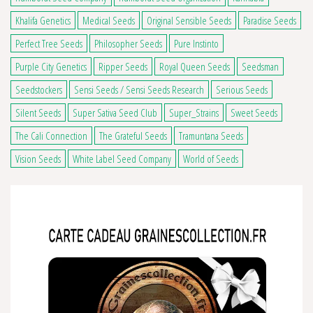
Khalifa Genetics
Medical Seeds
Original Sensible Seeds
Paradise Seeds
Perfect Tree Seeds
Philosopher Seeds
Pure Instinto
Purple City Genetics
Ripper Seeds
Royal Queen Seeds
Seedsman
Seedstockers
Sensi Seeds / Sensi Seeds Research
Serious Seeds
Silent Seeds
Super Sativa Seed Club
Super_Strains
Sweet Seeds
The Cali Connection
The Grateful Seeds
Tramuntana Seeds
Vision Seeds
White Label Seed Company
World of Seeds