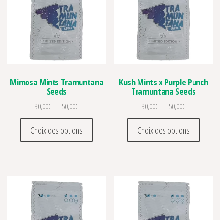
Mimosa Mints Tramuntana
Kush Mints x Purple Punch
Seeds
Tramuntana Seeds
Plage de prix : 30,00€ à 50,00€
Plage de prix 
30,00
€
–
50,00
€
30,00
€
–
50,00
€
Ce produit a plusieurs variations. Les optio
Ce prod
Choix des options
Choix des options