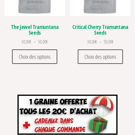
The Jewel Tramuntana
Critical Cherry Tramuntana
Seeds
Seeds
Plage de prix : 30,00€ à 50,00€
Plage de prix 
30,00
€
–
50,00
€
30,00
€
–
50,00
€
Ce produit a plusieurs variations. Les optio
Ce prod
Choix des options
Choix des options