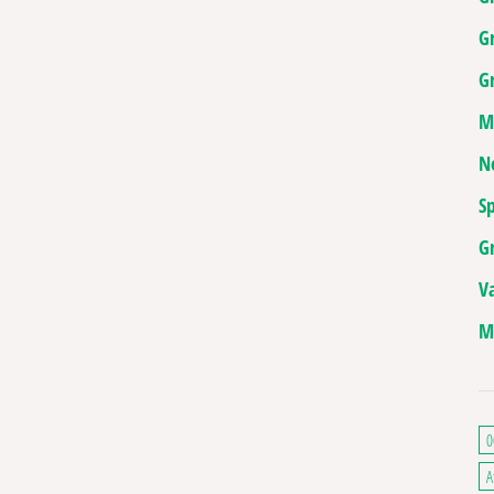
G
Gr
M
N
Sp
G
V
M
. Les options peuvent être choisies sur la page du produit
0
A