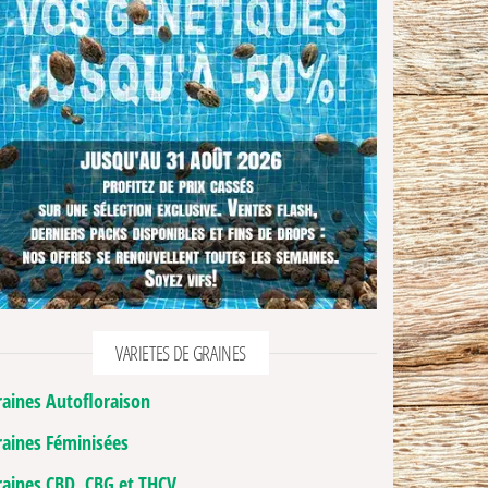
VARIETES DE GRAINES
raines Autofloraison
raines Féminisées
raines CBD, CBG et THCV