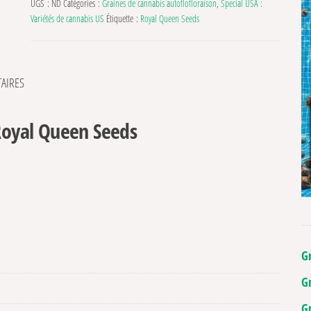
UGS :
ND
Catégories :
Graines de cannabis autoflofloraison
,
Special USA :
Variétés de cannabis US
Étiquette :
Royal Queen Seeds
AIRES
 Royal Queen Seeds
G
G
G