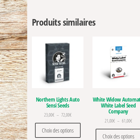
Produits similaires
Northern Lights Auto
White Widow Automat
Sensi Seeds
White Label Seed
Company
Plage de prix : 23,00€ à 72,00€
23,00
€
–
72,00
€
Plage
21,00
€
–
61,00
€
Ce produit a plusieurs variations
Choix des options
Choix des options