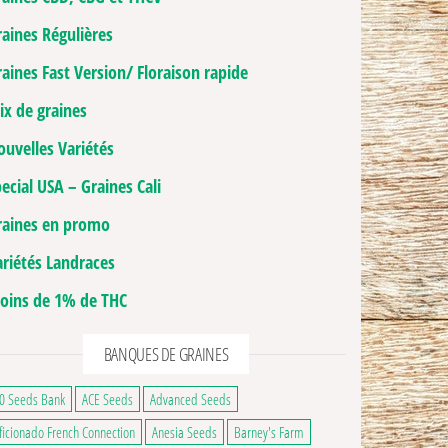
raines Régulières
aines Fast Version/ Floraison rapide
ix de graines
ouvelles Variétés
ecial USA – Graines Cali
raines en promo
ariétés Landraces
oins de 1% de THC
BANQUES DE GRAINES
0 Seeds Bank
ACE Seeds
Advanced Seeds
ficionado French Connection
Anesia Seeds
Barney's Farm