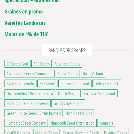
Special USA – Graines Cali
Graines en promo
Variétés Landraces
Moins de 1% de THC
BANQUES DE GRAINES
00 Seeds Bank
ACE Seeds
Advanced Seeds
Aficionado French Connection
Anesia Seeds
Barney's Farm
Black Farm Genetix
BSF Seeds
Cookies Seed Bank
Delicious Seeds
Dna Genetics / Reserva Privada
Dutch Passion
Exclusive Seeds Bank
FastBuds
Genehtik Seeds
Grand Cru Genetics
Green House Seed / Strain Hunters
High Speed Buds
Humboldt Seed Company
Humboldt Seed Organization
Kannabia
Khalifa Genetics
Medical Seeds
Original Sensible Seeds
Paradise Seeds