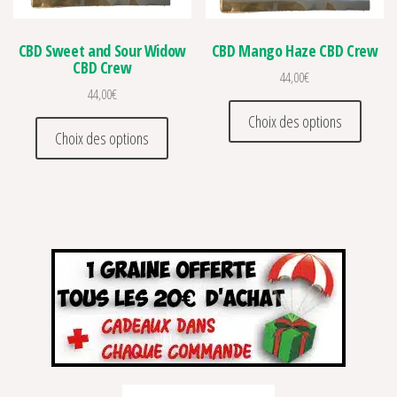
CBD Sweet and Sour Widow
CBD Mango Haze CBD Crew
CBD Crew
44,00
€
44,00
€
Ce prod
Choix des options
Ce produit a plusieurs variations. Les optio
Choix des options