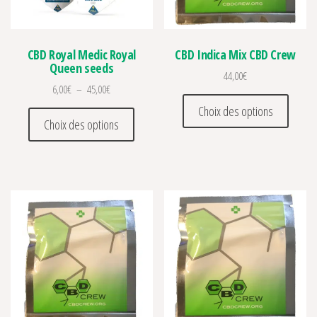
CBD Royal Medic Royal
CBD Indica Mix CBD Crew
Queen seeds
44,00
€
Plage de prix : 6,00€ à 45,00€
6,00
€
–
45,00
€
Ce prod
Choix des options
Ce produit a plusieurs variations. Les optio
Choix des options