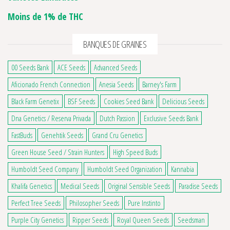
Moins de 1% de THC
BANQUES DE GRAINES
00 Seeds Bank
ACE Seeds
Advanced Seeds
Aficionado French Connection
Anesia Seeds
Barney's Farm
Black Farm Genetix
BSF Seeds
Cookies Seed Bank
Delicious Seeds
Dna Genetics / Reserva Privada
Dutch Passion
Exclusive Seeds Bank
FastBuds
Genehtik Seeds
Grand Cru Genetics
Green House Seed / Strain Hunters
High Speed Buds
Humboldt Seed Company
Humboldt Seed Organization
Kannabia
Khalifa Genetics
Medical Seeds
Original Sensible Seeds
Paradise Seeds
Perfect Tree Seeds
Philosopher Seeds
Pure Instinto
Purple City Genetics
Ripper Seeds
Royal Queen Seeds
Seedsman