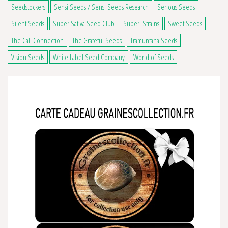
Seedstockers
Sensi Seeds / Sensi Seeds Research
Serious Seeds
Silent Seeds
Super Sativa Seed Club
Super_Strains
Sweet Seeds
The Cali Connection
The Grateful Seeds
Tramuntana Seeds
Vision Seeds
White Label Seed Company
World of Seeds