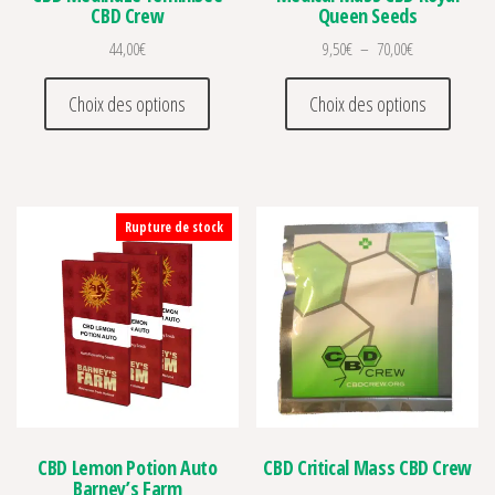
CBD Crew
Queen Seeds
Plage de prix :
44,00
€
9,50
€
–
70,00
€
Ce produit a plusieurs variations. Les optio
Ce prod
Choix des options
Choix des options
Rupture de stock
CBD Lemon Potion Auto
CBD Critical Mass CBD Crew
Barney’s Farm