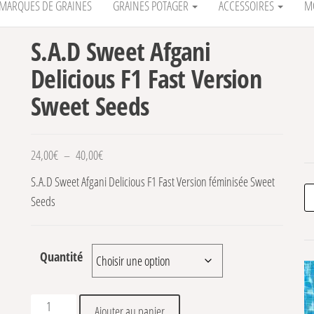
MARQUES DE GRAINES
GRAINES POTAGER
ACCESSOIRES
M
S.A.D Sweet Afgani
Delicious F1 Fast Version
Sweet Seeds
Plage de prix : 24,00€ à 40,00€
24,00
€
–
40,00
€
S.A.D Sweet Afgani Delicious F1 Fast Version féminisée Sweet
Re
Seeds
Quantité
quantité de S.A.D Sweet Afgani Delicious F1 Fast Version 
Ajouter au panier