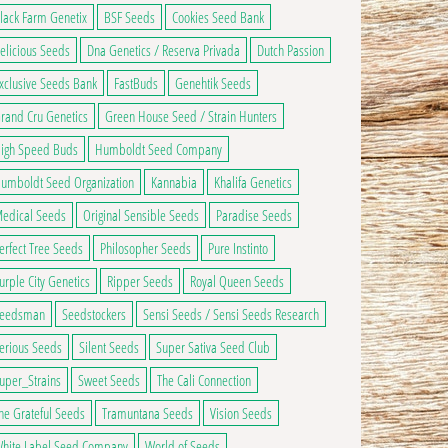
lack Farm Genetix
BSF Seeds
Cookies Seed Bank
elicious Seeds
Dna Genetics / Reserva Privada
Dutch Passion
xclusive Seeds Bank
FastBuds
Genehtik Seeds
rand Cru Genetics
Green House Seed / Strain Hunters
igh Speed Buds
Humboldt Seed Company
umboldt Seed Organization
Kannabia
Khalifa Genetics
edical Seeds
Original Sensible Seeds
Paradise Seeds
erfect Tree Seeds
Philosopher Seeds
Pure Instinto
urple City Genetics
Ripper Seeds
Royal Queen Seeds
eedsman
Seedstockers
Sensi Seeds / Sensi Seeds Research
erious Seeds
Silent Seeds
Super Sativa Seed Club
uper_Strains
Sweet Seeds
The Cali Connection
he Grateful Seeds
Tramuntana Seeds
Vision Seeds
hite Label Seed Company
World of Seeds