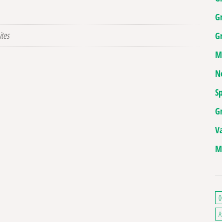
G
ites
Gr
M
N
Sp
G
V
M
0
A