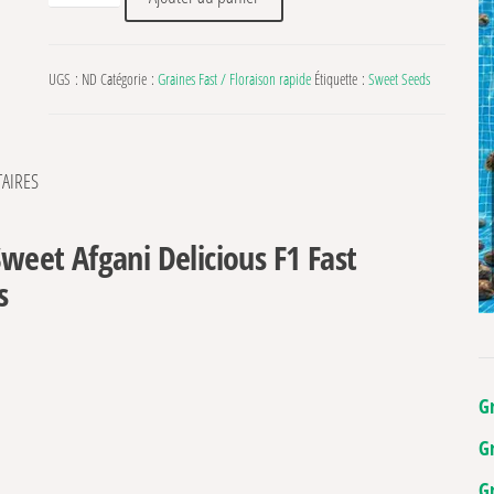
UGS :
ND
Catégorie :
Graines Fast / Floraison rapide
Étiquette :
Sweet Seeds
AIRES
Sweet Afgani Delicious F1 Fast
s
G
G
G