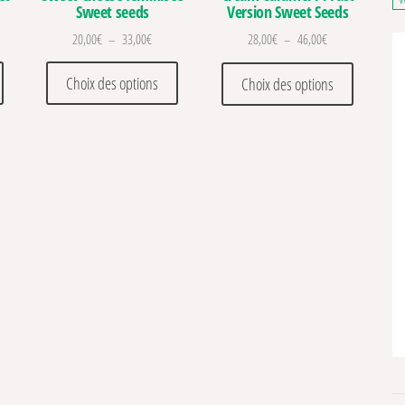
Sweet seeds
Version Sweet Seeds
 de prix : 24,00€ à 40,00€
Plage de prix : 20,00€ à 33,00€
Plage de prix : 2
20,00
€
–
33,00
€
28,00
€
–
46,00
€
. Les options peuvent être choisies sur la page du produit
Ce produit a plusieurs variations. Les options peuvent être choisies sur la pa
Ce produit a plusieurs variations. Les optio
Ce produit
Choix des options
Choix des options