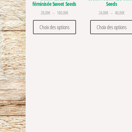
féminisée Sweet Seeds
Seeds
Plage de prix : 28,00€ à 100,00€
Plage
28,00
€
–
100,00
€
24,00
€
–
40,00
€
Ce produit a plusieurs variations
Choix des options
Choix des options