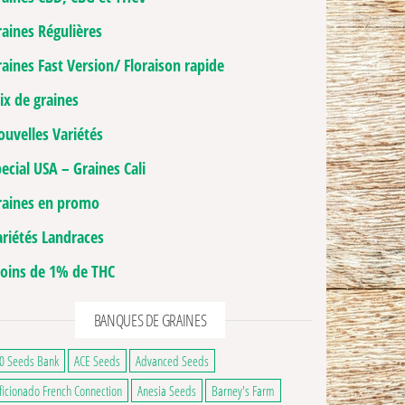
raines Régulières
aines Fast Version/ Floraison rapide
ix de graines
ouvelles Variétés
ecial USA – Graines Cali
raines en promo
ariétés Landraces
oins de 1% de THC
BANQUES DE GRAINES
0 Seeds Bank
ACE Seeds
Advanced Seeds
ficionado French Connection
Anesia Seeds
Barney's Farm