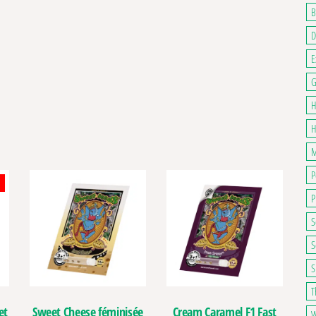
B
D
E
G
H
H
M
P
P
S
S
S
T
et
Sweet Cheese féminisée
Cream Caramel F1 Fast
W