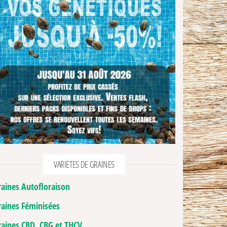
VARIETES DE GRAINES
raines Autofloraison
raines Féminisées
raines CBD, CBG et THCV