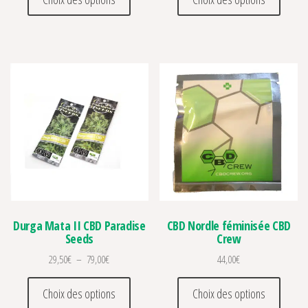
Durga Mata II CBD Paradise
CBD Nordle féminisée CBD
Seeds
Crew
Plage de prix : 29,50€ à 79,00€
29,50
€
–
79,00
€
44,00
€
Ce produit a plusieurs variations. Les optio
Ce prod
Choix des options
Choix des options