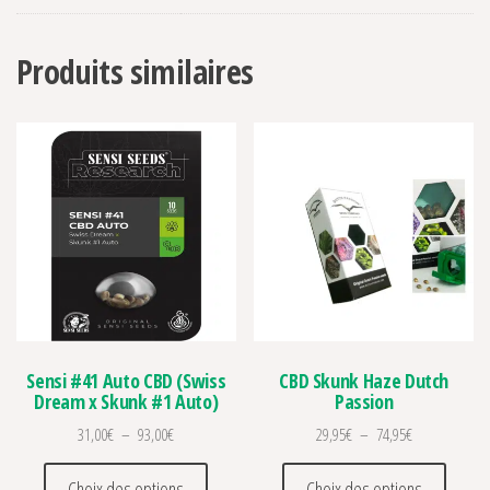
Produits similaires
Sensi #41 Auto CBD (Swiss
CBD Skunk Haze Dutch
Dream x Skunk #1 Auto)
Passion
Plage de prix : 31,00€ à 93,00€
Plage de prix 
31,00
€
–
93,00
€
29,95
€
–
74,95
€
Ce produit a plusieurs variations. Les optio
Ce prod
Choix des options
Choix des options