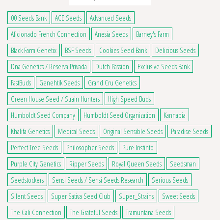
00 Seeds Bank
ACE Seeds
Advanced Seeds
Aficionado French Connection
Anesia Seeds
Barney's Farm
Black Farm Genetix
BSF Seeds
Cookies Seed Bank
Delicious Seeds
Dna Genetics / Reserva Privada
Dutch Passion
Exclusive Seeds Bank
FastBuds
Genehtik Seeds
Grand Cru Genetics
Green House Seed / Strain Hunters
High Speed Buds
Humboldt Seed Company
Humboldt Seed Organization
Kannabia
Khalifa Genetics
Medical Seeds
Original Sensible Seeds
Paradise Seeds
Perfect Tree Seeds
Philosopher Seeds
Pure Instinto
Purple City Genetics
Ripper Seeds
Royal Queen Seeds
Seedsman
Seedstockers
Sensi Seeds / Sensi Seeds Research
Serious Seeds
Silent Seeds
Super Sativa Seed Club
Super_Strains
Sweet Seeds
The Cali Connection
The Grateful Seeds
Tramuntana Seeds