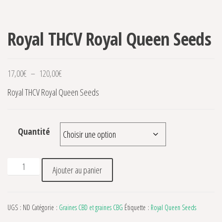
Royal THCV Royal Queen Seeds
Plage de prix : 17,00€ à 120,00€
17,00
€
–
120,00
€
Royal THCV Royal Queen Seeds
Quantité
quantité de Royal THCV Royal Queen Seeds
Ajouter au panier
UGS :
ND
Catégorie :
Graines CBD et graines CBG
Étiquette :
Royal Queen Seeds