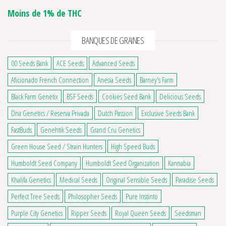
Moins de 1% de THC
BANQUES DE GRAINES
00 Seeds Bank
ACE Seeds
Advanced Seeds
Aficionado French Connection
Anesia Seeds
Barney's Farm
Black Farm Genetix
BSF Seeds
Cookies Seed Bank
Delicious Seeds
Dna Genetics / Reserva Privada
Dutch Passion
Exclusive Seeds Bank
FastBuds
Genehtik Seeds
Grand Cru Genetics
Green House Seed / Strain Hunters
High Speed Buds
Humboldt Seed Company
Humboldt Seed Organization
Kannabia
Khalifa Genetics
Medical Seeds
Original Sensible Seeds
Paradise Seeds
1 avis
Perfect Tree Seeds
Philosopher Seeds
Pure Instinto
Purple City Genetics
Ripper Seeds
Royal Queen Seeds
Seedsman