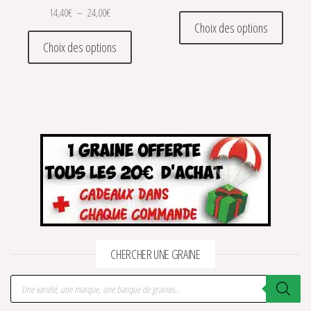
Plage de prix : 14,40€ à 24,00€
14,40
€
–
24,00
€
Ce prod
Choix des options
Ce produit a plusieurs variations. Les optio
Choix des options
CHERCHER UNE GRAINE
Recherche de produits