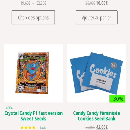
Plage de prix : 19,60€ à 32,20€
Le prix initial était : 20
Le prix actuel e
19,60
€
–
32,20
€
20,00
€
10,00
€
Ce produit a plusieurs variations. Les optio
Choix des options
Ajouter au panier
-30%
-40%
Crystal Candy F1 fast version
Candy Candy féminisée
Sweet Seeds
Cookies Seed Bank
Le prix initial était : 60
Le prix actuel e
60,00
€
42,00
€