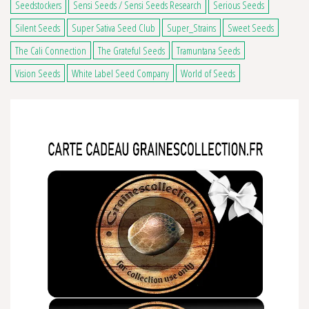
Seedstockers
Sensi Seeds / Sensi Seeds Research
Serious Seeds
Silent Seeds
Super Sativa Seed Club
Super_Strains
Sweet Seeds
The Cali Connection
The Grateful Seeds
Tramuntana Seeds
Vision Seeds
White Label Seed Company
World of Seeds