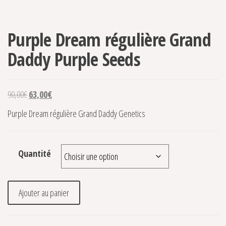
-30%
Purple Dream régulière Grand
Daddy Purple Seeds
Le prix initial était : 90,00€.
Le prix actuel est : 63,00€.
90,00
€
63,00
€
Purple Dream régulière Grand Daddy Genetics
Quantité
quantité de Purple Dream régulière Grand Daddy Purple Se
Ajouter au panier