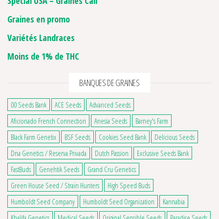
Special USA – Graines Cali
Graines en promo
Variétés Landraces
Moins de 1% de THC
BANQUES DE GRAINES
00 Seeds Bank
ACE Seeds
Advanced Seeds
Aficionado French Connection
Anesia Seeds
Barney's Farm
Black Farm Genetix
BSF Seeds
Cookies Seed Bank
Delicious Seeds
Dna Genetics / Reserva Privada
Dutch Passion
Exclusive Seeds Bank
FastBuds
Genehtik Seeds
Grand Cru Genetics
Green House Seed / Strain Hunters
High Speed Buds
Humboldt Seed Company
Humboldt Seed Organization
Kannabia
Khalifa Genetics
Medical Seeds
Original Sensible Seeds
Paradise Seeds