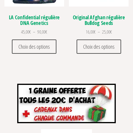
LA Confidential régulière
Original Afghan régulière
DNA Genetics
Bulldog Seeds
Plage de prix : 45,00€ à 90,00€
Plage de prix 
45,00
€
–
90,00
€
16,00
€
–
25,00
€
Ce produit a plusieurs variations. Les optio
Ce prod
Choix des options
Choix des options