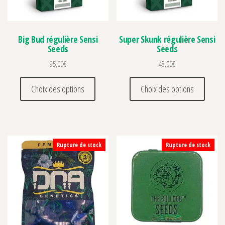
Big Bud régulière Sensi
Super Skunk régulière Sensi
Seeds
Seeds
95,00
€
48,00
€
Ce produit a plusieurs variations. Les optio
Ce prod
Choix des options
Choix des options
Rupture de stock
Rupture de stock