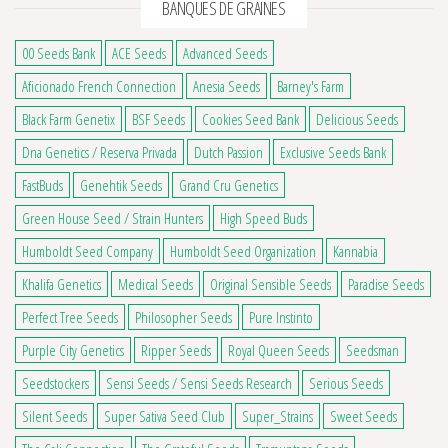
BANQUES DE GRAINES
00 Seeds Bank
ACE Seeds
Advanced Seeds
Aficionado French Connection
Anesia Seeds
Barney's Farm
Black Farm Genetix
BSF Seeds
Cookies Seed Bank
Delicious Seeds
Dna Genetics / Reserva Privada
Dutch Passion
Exclusive Seeds Bank
FastBuds
Genehtik Seeds
Grand Cru Genetics
Green House Seed / Strain Hunters
High Speed Buds
Humboldt Seed Company
Humboldt Seed Organization
Kannabia
Khalifa Genetics
Medical Seeds
Original Sensible Seeds
Paradise Seeds
Perfect Tree Seeds
Philosopher Seeds
Pure Instinto
Purple City Genetics
Ripper Seeds
Royal Queen Seeds
Seedsman
Seedstockers
Sensi Seeds / Sensi Seeds Research
Serious Seeds
Silent Seeds
Super Sativa Seed Club
Super_Strains
Sweet Seeds