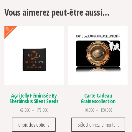
Vous aimerez peut-être aussi…
Açai Jelly Féminisée By
Carte Cadeau
Sherbinskis Silent Seeds
Grainescollection
Plage de prix : 69,00€ à 179,00€
Plage de prix
69,00
€
–
179,00
€
10,00
€
–
150,00
€
Ce produit a plusieurs variations. Les optio
Ce p
Choix des options
Sélectionnez le montant