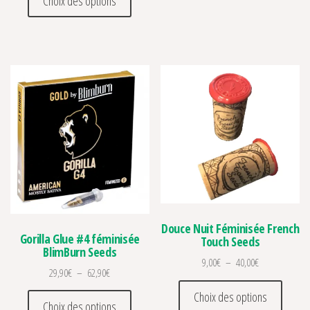
Choix des options
Douce Nuit Féminisée French
Gorilla Glue #4 féminisée
Touch Seeds
BlimBurn Seeds
Plage de prix :
9,00
€
–
40,00
€
Plage de prix : 29,90€ à 62,90€
29,90
€
–
62,90
€
Ce prod
Ce produit a plusieurs variations. Les optio
Choix des options
Choix des options