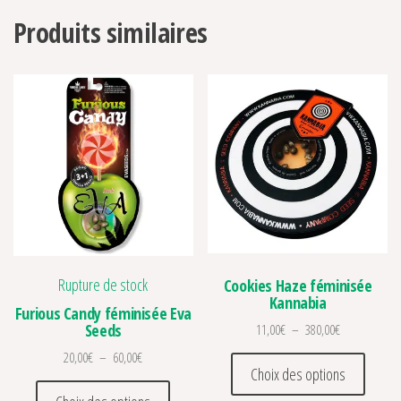
Produits similaires
Rupture de stock
Cookies Haze féminisée
Kannabia
Furious Candy féminisée Eva
Plage de prix
Seeds
11,00
€
–
380,00
€
Plage de prix : 20,00€ à 60,00€
20,00
€
–
60,00
€
Ce prod
Choix des options
Ce produit a plusieurs variations. Les optio