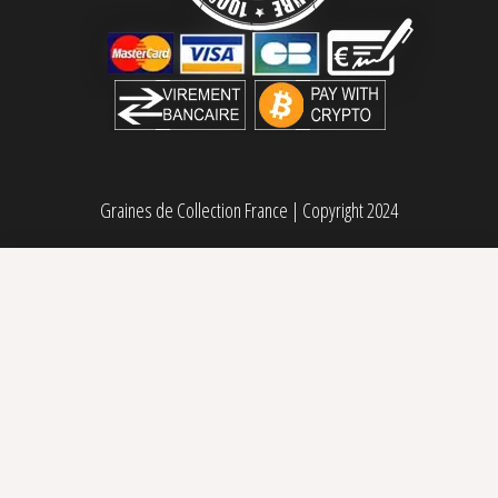
Graines de Collection France
|
Copyright 2024
Polar Gelato Féminisée By Sherbinskis Silent Seeds
Sélectionner des options
Plage de prix : 69,00€ à 179,00€
69,00
€
–
179,00
€