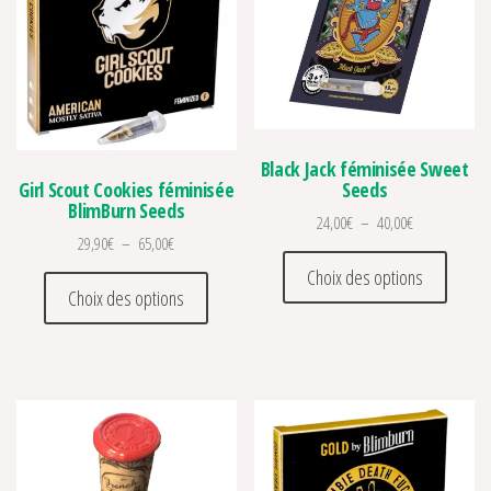
Black Jack féminisée Sweet
Seeds
Girl Scout Cookies féminisée
BlimBurn Seeds
Plage de prix 
24,00
€
–
40,00
€
Plage de prix : 29,90€ à 65,00€
29,90
€
–
65,00
€
Ce prod
Choix des options
Ce produit a plusieurs variations. Les optio
Choix des options