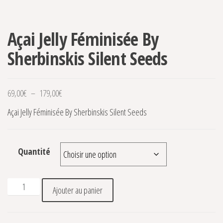
Açai Jelly Féminisée By
Sherbinskis Silent Seeds
Plage de prix : 69,00€ à 179,00€
69,00
€
–
179,00
€
Açai Jelly Féminisée By Sherbinskis Silent Seeds
Quantité
quantité de Açai Jelly Féminisée By Sherbinskis Silent Seeds
Ajouter au panier