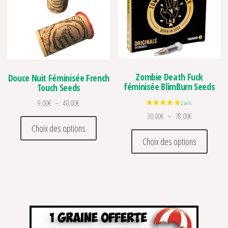
Zombie Death Fuck
Douce Nuit Féminisée French
féminisée BlimBurn Seeds
Touch Seeds
Plage de prix : 9,00€ à 40,00€
9,00
€
–
40,00
€
Plage de prix 
30,00
€
–
78,00
€
Ce produit a plusieurs variations. Les optio
Choix des options
Ce prod
Choix des options