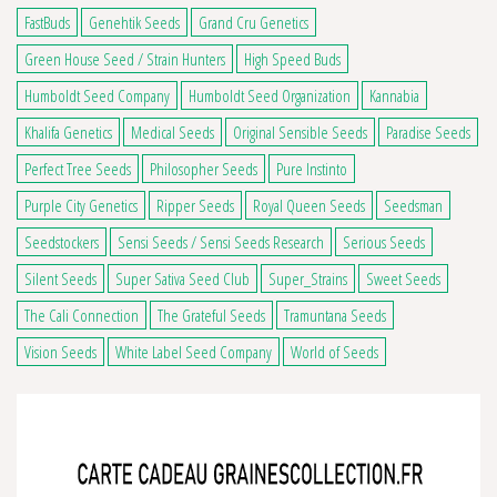
FastBuds
Genehtik Seeds
Grand Cru Genetics
Green House Seed / Strain Hunters
High Speed Buds
Humboldt Seed Company
Humboldt Seed Organization
Kannabia
Khalifa Genetics
Medical Seeds
Original Sensible Seeds
Paradise Seeds
Perfect Tree Seeds
Philosopher Seeds
Pure Instinto
Purple City Genetics
Ripper Seeds
Royal Queen Seeds
Seedsman
Seedstockers
Sensi Seeds / Sensi Seeds Research
Serious Seeds
Silent Seeds
Super Sativa Seed Club
Super_Strains
Sweet Seeds
The Cali Connection
The Grateful Seeds
Tramuntana Seeds
Vision Seeds
White Label Seed Company
World of Seeds