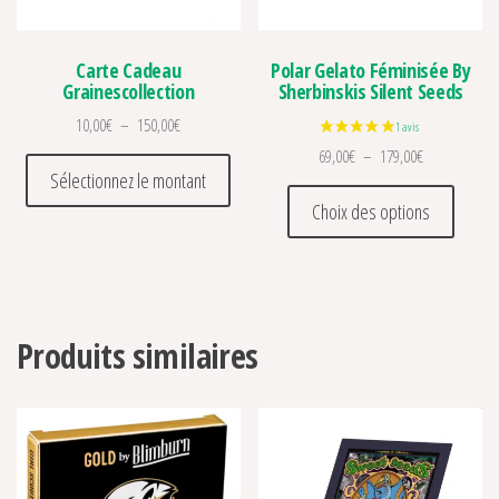
Carte Cadeau
Polar Gelato Féminisée By
Grainescollection
Sherbinskis Silent Seeds
Plage de prix : 10,00€ à 150,00€
10,00
€
–
150,00
€
Plage de prix
69,00
€
–
179,00
€
Ce produit a plusieurs variations. Les op
Sélectionnez le montant
Ce prod
Choix des options
Produits similaires