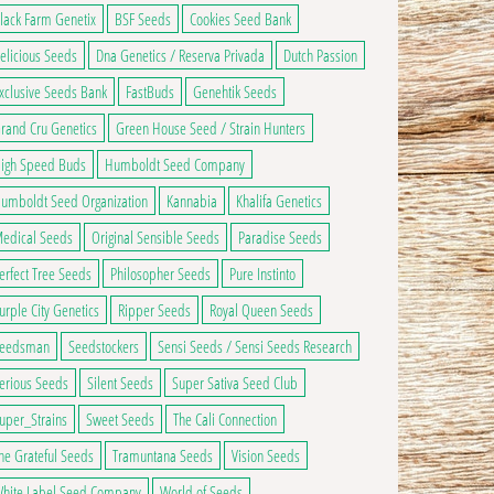
lack Farm Genetix
BSF Seeds
Cookies Seed Bank
ns peuvent être choisies sur la page du produit
elicious Seeds
Dna Genetics / Reserva Privada
Dutch Passion
xclusive Seeds Bank
FastBuds
Genehtik Seeds
rand Cru Genetics
Green House Seed / Strain Hunters
igh Speed Buds
Humboldt Seed Company
umboldt Seed Organization
Kannabia
Khalifa Genetics
edical Seeds
Original Sensible Seeds
Paradise Seeds
erfect Tree Seeds
Philosopher Seeds
Pure Instinto
urple City Genetics
Ripper Seeds
Royal Queen Seeds
eedsman
Seedstockers
Sensi Seeds / Sensi Seeds Research
erious Seeds
Silent Seeds
Super Sativa Seed Club
uper_Strains
Sweet Seeds
The Cali Connection
he Grateful Seeds
Tramuntana Seeds
Vision Seeds
hite Label Seed Company
World of Seeds