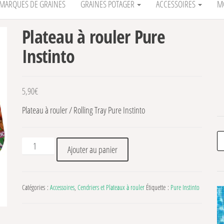
MARQUES DE GRAINES
GRAINES POTAGER
ACCESSOIRES
M
Plateau à rouler Pure
Instinto
5,90
€
Plateau à rouler / Rolling Tray Pure Instinto
Re
quantité de Plateau à rouler Pure Instinto
Ajouter au panier
Catégories :
Accessoires
,
Cendriers et Plateaux à rouler
Étiquette :
Pure Instinto