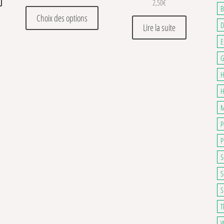
2,50
€
B
Ce produit a plusieurs variations. Les optio
Choix des options
D
Lire la suite
E
G
H
H
M
P
P
S
S
S
T
W