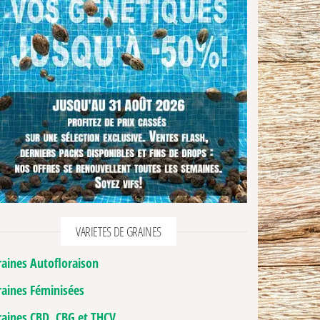
VARIETES DE GRAINES
raines Autofloraison
raines Féminisées
raines CBD, CBG et THCV