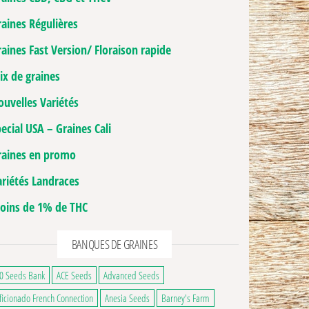
raines Régulières
aines Fast Version/ Floraison rapide
ix de graines
ouvelles Variétés
ecial USA – Graines Cali
raines en promo
ariétés Landraces
oins de 1% de THC
BANQUES DE GRAINES
0 Seeds Bank
ACE Seeds
Advanced Seeds
ge du produit
ficionado French Connection
Anesia Seeds
Barney's Farm