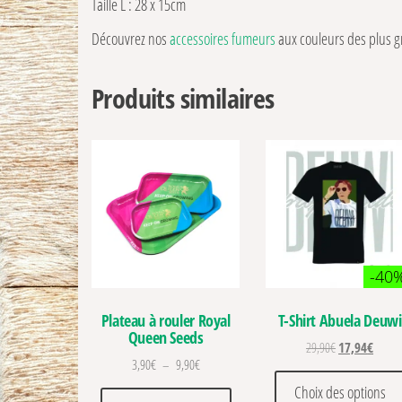
Taille L : 28 x 15cm
Découvrez nos
accessoires fumeurs
aux couleurs des plus 
Produits similaires
-40
Plateau à rouler Royal
T-Shirt Abuela Deuwi
Queen Seeds
Le prix initial 
Le prix
29,90
€
17,94
€
Plage de prix : 3,90€ à 9,90€
3,90
€
–
9,90
€
Choix des options
Ce produit a plusieurs variations