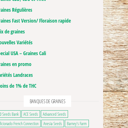
raines Régulières
aines Fast Version/ Floraison rapide
ix de graines
ouvelles Variétés
ecial USA – Graines Cali
raines en promo
ariétés Landraces
oins de 1% de THC
BANQUES DE GRAINES
0 Seeds Bank
ACE Seeds
Advanced Seeds
ficionado French Connection
Anesia Seeds
Barney's Farm