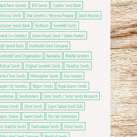
lack Farm Genetix
BSF Seeds
Cookies Seed Bank
50€ à 17,50€
elicious Seeds
Dna Genetics / Reserva Privada
Dutch Passion
ns peuvent être choisies sur la page du produit
 a plusieurs variations. Les options peuvent être choisies sur la page du produ
ge du produit
xclusive Seeds Bank
FastBuds
Genehtik Seeds
rand Cru Genetics
Green House Seed / Strain Hunters
igh Speed Buds
Humboldt Seed Company
umboldt Seed Organization
Kannabia
Khalifa Genetics
edical Seeds
Original Sensible Seeds
Paradise Seeds
erfect Tree Seeds
Philosopher Seeds
Pure Instinto
urple City Genetics
Ripper Seeds
Royal Queen Seeds
eedsman
Seedstockers
Sensi Seeds / Sensi Seeds Research
erious Seeds
Silent Seeds
Super Sativa Seed Club
uper_Strains
Sweet Seeds
The Cali Connection
he Grateful Seeds
Tramuntana Seeds
Vision Seeds
hite Label Seed Company
World of Seeds