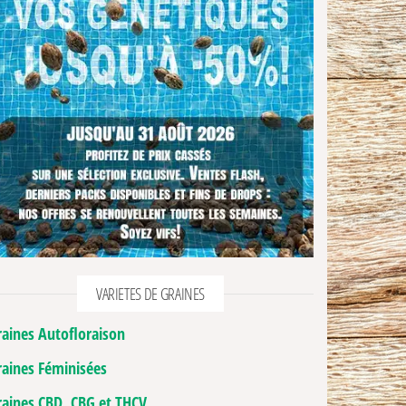
VARIETES DE GRAINES
raines Autofloraison
raines Féminisées
raines CBD, CBG et THCV