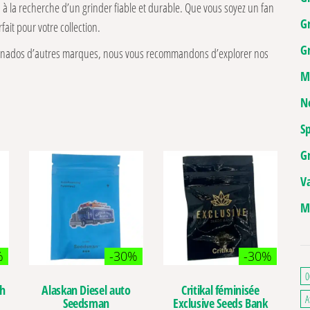
es à la recherche d’un grinder fiable et durable. Que vous soyez un fan
G
ait pour votre collection.
Gr
icionados d’autres marques, nous vous recommandons d’explorer nos
M
N
Sp
G
V
M
%
-30%
-30%
0
ch
Alaskan Diesel auto
Critikal féminisée
A
Seedsman
Exclusive Seeds Bank