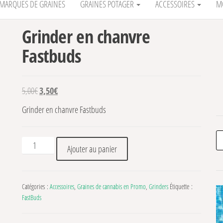
MARQUES DE GRAINES
GRAINES POTAGER
ACCESSOIRES
M
Grinder en chanvre
Fastbuds
Le prix initial était : 5,00€.
Le prix actuel est : 3,50€.
5,00
€
3,50
€
Grinder en chanvre Fastbuds
Re
quantité de Grinder en chanvre Fastbuds
Ajouter au panier
Catégories :
Accessoires
,
Graines de cannabis en Promo
,
Grinders
Étiquette :
FastBuds
%