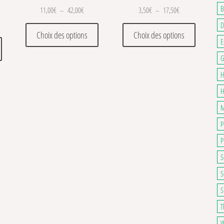
B
Plage de prix : 11,00€ à 42,00€
Plage de prix : 3,
11,00
€
–
42,00
€
3,50
€
–
17,50
€
de prix : 8,00€ à 24,50€
D
Ce produit a plusieurs variations. Les optio
Ce produit
Choix des options
Choix des options
. Les options peuvent être choisies sur la page du produit
Ce produit a plusieurs variations. Les options peuvent être choisies sur la pa
E
G
H
H
M
P
P
S
S
S
T
W