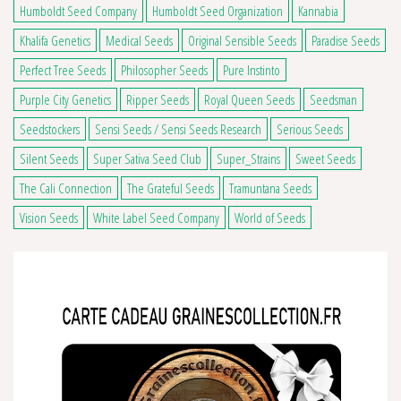
Humboldt Seed Company
Humboldt Seed Organization
Kannabia
Khalifa Genetics
Medical Seeds
Original Sensible Seeds
Paradise Seeds
Perfect Tree Seeds
Philosopher Seeds
Pure Instinto
Purple City Genetics
Ripper Seeds
Royal Queen Seeds
Seedsman
2 avis
Seedstockers
Sensi Seeds / Sensi Seeds Research
Serious Seeds
Silent Seeds
Super Sativa Seed Club
Super_Strains
Sweet Seeds
The Cali Connection
The Grateful Seeds
Tramuntana Seeds
Vision Seeds
White Label Seed Company
World of Seeds