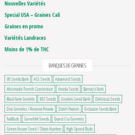
Nouvelles Variétés
Special USA – Graines Cali
Graines en promo
Variétés Landraces
Moins de 1% de THC
BANQUES DE GRAINES
00 Seeds Bank
ACE Seeds
Advanced Seeds
Aficionado French Connection
Anesia Seeds
Barney's Farm
Black Farm Genetix
BSF Seeds
Cookies Seed Bank
Delicious Seeds
Dna Genetics / Reserva Privada
Dutch Passion
Exclusive Seeds Bank
FastBuds
Genehtik Seeds
Grand Cru Genetics
Green House Seed / Strain Hunters
High Speed Buds