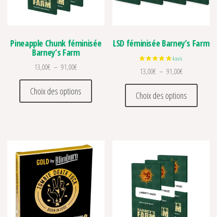
Pineapple Chunk féminisée
LSD féminisée Barney’s Farm
Barney’s Farm
Plage de prix : 13,00€ à 91,00€
13,00
€
–
91,00
€
Plage de prix 
13,00
€
–
91,00
€
Ce produit a plusieurs variations. Les optio
Ce prod
Choix des options
Choix des options