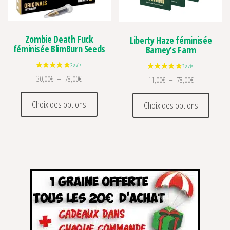
Zombie Death Fuck
Liberty Haze féminisée
féminisée BlimBurn Seeds
Barney’s Farm
Plage de prix : 30,00€ à 78,00€
30,00
€
–
78,00
€
Plage de prix 
11,00
€
–
78,00
€
Ce produit a plusieurs variations. Les optio
Ce prod
Choix des options
Choix des options