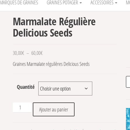
MARQUES DE GRAINES
GRAINES POTAGER
ACCESSOIRES
M
Marmalate Régulière
Delicious Seeds
Plage de prix : 30,00€ à 60,00€
30,00
€
–
60,00
€
Graines Marmalate régulières Delicious Seeds
Re
Quantité
quantité de Marmalate Régulière Delicious Seeds
Ajouter au panier