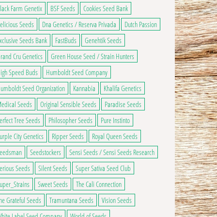
ge du produit
ns peuvent être choisies sur la page du produit
 a plusieurs variations. Les options peuvent être choisies sur la page du produ
lack Farm Genetix
BSF Seeds
Cookies Seed Bank
elicious Seeds
Dna Genetics / Reserva Privada
Dutch Passion
xclusive Seeds Bank
FastBuds
Genehtik Seeds
rand Cru Genetics
Green House Seed / Strain Hunters
igh Speed Buds
Humboldt Seed Company
umboldt Seed Organization
Kannabia
Khalifa Genetics
edical Seeds
Original Sensible Seeds
Paradise Seeds
erfect Tree Seeds
Philosopher Seeds
Pure Instinto
urple City Genetics
Ripper Seeds
Royal Queen Seeds
eedsman
Seedstockers
Sensi Seeds / Sensi Seeds Research
erious Seeds
Silent Seeds
Super Sativa Seed Club
uper_Strains
Sweet Seeds
The Cali Connection
he Grateful Seeds
Tramuntana Seeds
Vision Seeds
hite Label Seed Company
World of Seeds