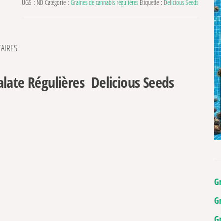
UGS :
ND
Catégorie :
Graines de cannabis régulières
Étiquette :
Delicious Seeds
AIRES
late Régulières Delicious Seeds
G
G
G