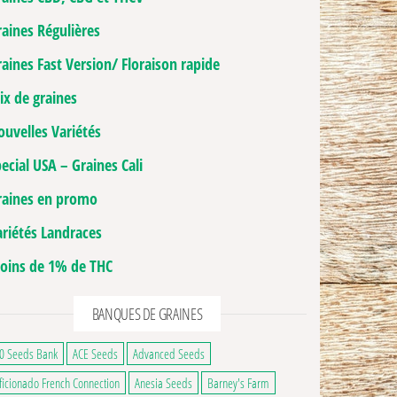
raines Régulières
aines Fast Version/ Floraison rapide
ix de graines
ouvelles Variétés
ecial USA – Graines Cali
raines en promo
ariétés Landraces
oins de 1% de THC
BANQUES DE GRAINES
0 Seeds Bank
ACE Seeds
Advanced Seeds
ficionado French Connection
Anesia Seeds
Barney's Farm