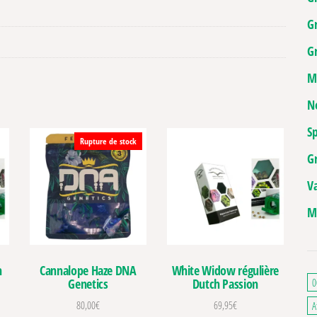
G
Gr
M
N
Sp
Rupture de stock
G
V
M
h
Cannalope Haze DNA
White Widow régulière
0
Genetics
Dutch Passion
80,00
€
69,95
€
A