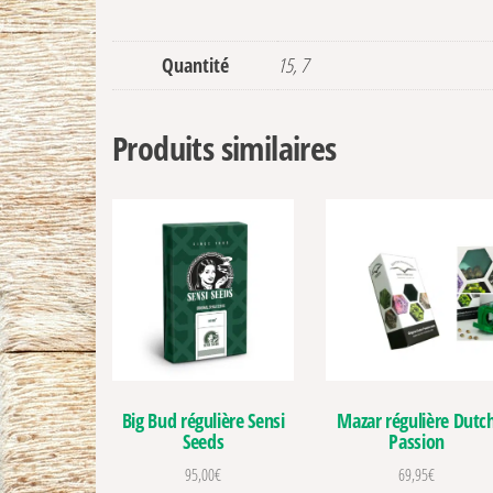
Quantité
15, 7
Produits similaires
Big Bud régulière Sensi
Mazar régulière Dutc
Seeds
Passion
95,00
€
69,95
€