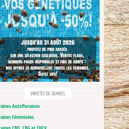
VARIETES DE GRAINES
raines Autofloraison
raines Féminisées
raines CBD, CBG et THCV