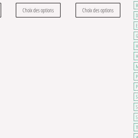
. Les options peuvent être choisies sur la page du produit
Ce produit a plusieurs variations. Les options peuvent être choisies sur la pa
Ce produit a plusieurs variations. Les optio
Ce produit
B
Choix des options
Choix des options
D
E
G
H
H
M
P
P
S
S
S
T
W