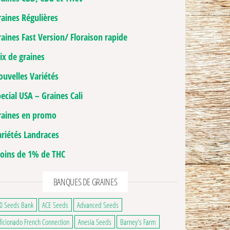
raines Régulières
aines Fast Version/ Floraison rapide
ix de graines
ouvelles Variétés
ecial USA – Graines Cali
raines en promo
ariétés Landraces
oins de 1% de THC
ge du produit
ns peuvent être choisies sur la page du produit
 a plusieurs variations. Les options peuvent être choisies sur la page du produ
BANQUES DE GRAINES
0 Seeds Bank
ACE Seeds
Advanced Seeds
ficionado French Connection
Anesia Seeds
Barney's Farm