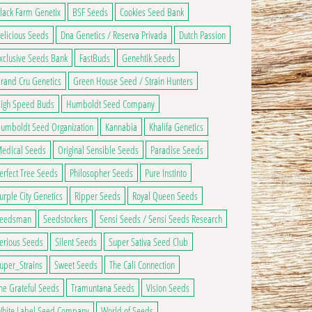
lack Farm Genetix
BSF Seeds
Cookies Seed Bank
elicious Seeds
Dna Genetics / Reserva Privada
Dutch Passion
xclusive Seeds Bank
FastBuds
Genehtik Seeds
rand Cru Genetics
Green House Seed / Strain Hunters
igh Speed Buds
Humboldt Seed Company
umboldt Seed Organization
Kannabia
Khalifa Genetics
edical Seeds
Original Sensible Seeds
Paradise Seeds
erfect Tree Seeds
Philosopher Seeds
Pure Instinto
urple City Genetics
Ripper Seeds
Royal Queen Seeds
eedsman
Seedstockers
Sensi Seeds / Sensi Seeds Research
erious Seeds
Silent Seeds
Super Sativa Seed Club
uper_Strains
Sweet Seeds
The Cali Connection
he Grateful Seeds
Tramuntana Seeds
Vision Seeds
hite Label Seed Company
World of Seeds