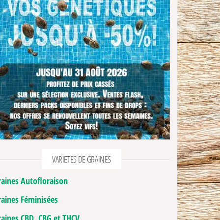
VARIETES DE GRAINES
raines Autofloraison
raines Féminisées
raines CBD, CBG et THCV