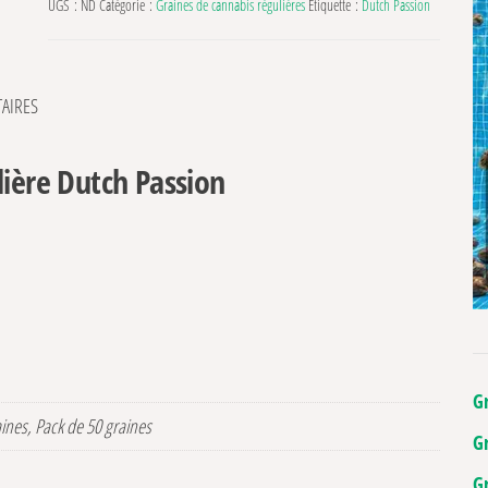
UGS :
ND
Catégorie :
Graines de cannabis régulières
Étiquette :
Dutch Passion
AIRES
lière Dutch Passion
G
aines, Pack de 50 graines
G
G