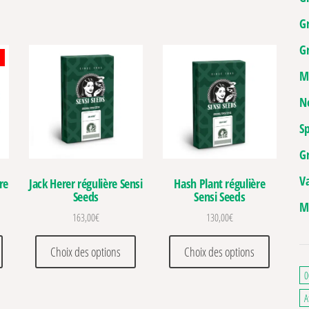
G
Gr
M
N
Sp
G
V
re
Jack Herer régulière Sensi
Hash Plant régulière
Seeds
Sensi Seeds
M
 de prix : 16,00€ à 25,00€
163,00
€
130,00
€
. Les options peuvent être choisies sur la page du produit
Ce produit a plusieurs variations. Les options peuvent être choisies sur la pa
Ce produit a plusieurs variations. Les optio
Ce produit
Choix des options
Choix des options
0
A