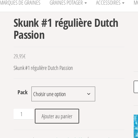
MARQUES DE GRAINES
GRAINES POTAGER
ACCESSOIRES
M
Skunk #1 régulière Dutch
Passion
29,95
€
Skunk #1 régulière Dutch Passion
Re
Pack
quantité de Skunk #1 régulière Dutch Passion
Ajouter au panier