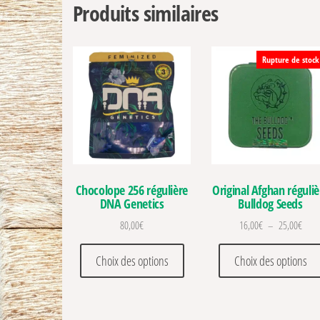
Produits similaires
Rupture de stock
Chocolope 256 régulière
Original Afghan réguliè
DNA Genetics
Bulldog Seeds
Plage
80,00
€
16,00
€
–
25,00
€
Ce produit a plusieurs variations
Choix des options
Choix des options