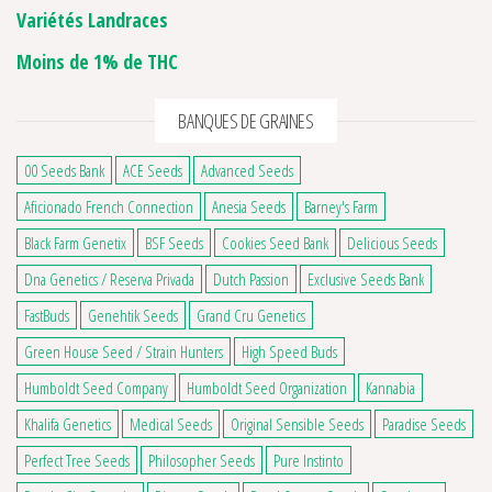
Variétés Landraces
Moins de 1% de THC
BANQUES DE GRAINES
00 Seeds Bank
ACE Seeds
Advanced Seeds
Aficionado French Connection
Anesia Seeds
Barney's Farm
Black Farm Genetix
BSF Seeds
Cookies Seed Bank
Delicious Seeds
Dna Genetics / Reserva Privada
Dutch Passion
Exclusive Seeds Bank
FastBuds
Genehtik Seeds
Grand Cru Genetics
Green House Seed / Strain Hunters
High Speed Buds
Humboldt Seed Company
Humboldt Seed Organization
Kannabia
Khalifa Genetics
Medical Seeds
Original Sensible Seeds
Paradise Seeds
Perfect Tree Seeds
Philosopher Seeds
Pure Instinto