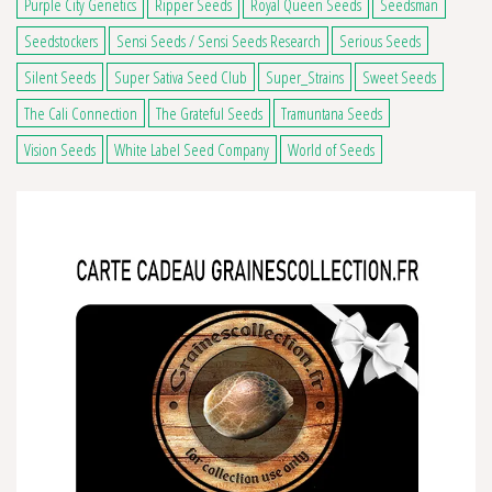
Purple City Genetics
Ripper Seeds
Royal Queen Seeds
Seedsman
Seedstockers
Sensi Seeds / Sensi Seeds Research
Serious Seeds
Silent Seeds
Super Sativa Seed Club
Super_Strains
Sweet Seeds
The Cali Connection
The Grateful Seeds
Tramuntana Seeds
Vision Seeds
White Label Seed Company
World of Seeds