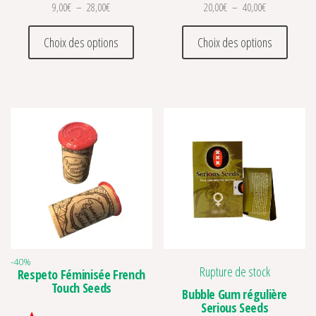
Plage de prix : 9,00€ à 28,00€
Plage de prix 
9,00
€
–
28,00
€
20,00
€
–
40,00
€
Ce produit a plusieurs variations. Les optio
Ce prod
Choix des options
Choix des options
-40%
Rupture de stock
Respeto Féminisée French
Touch Seeds
Bubble Gum régulière
Serious Seeds