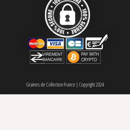
Graines de Collection France
|
Copyright 2024
Mangu’Karot régulière French Touch Seeds
Sélectionner des options
Plage de prix : 20,00€ à 40,00€
20,00
€
–
40,00
€