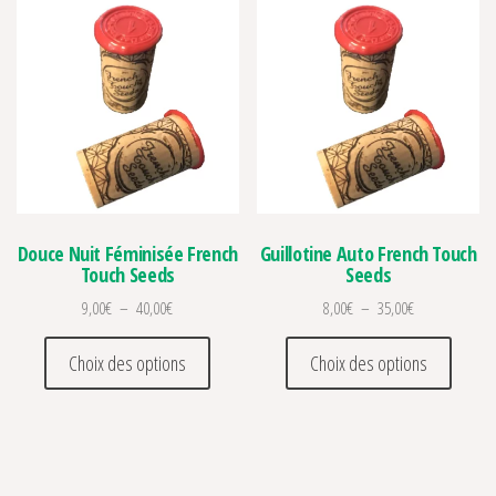
Douce Nuit Féminisée French
Guillotine Auto French Touch
Touch Seeds
Seeds
Plage de prix : 9,00€ à 40,00€
Plage de prix :
9,00
€
–
40,00
€
8,00
€
–
35,00
€
Ce produit a plusieurs variations. Les optio
Ce prod
Choix des options
Choix des options