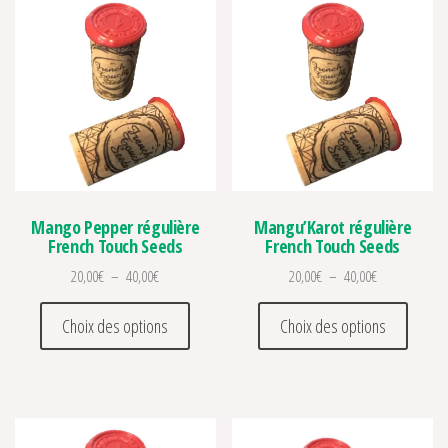
Mango Pepper régulière
Mangu’Karot régulière
French Touch Seeds
French Touch Seeds
Plage de prix : 20,00€ à 40,00€
Plage de prix 
20,00
€
–
40,00
€
20,00
€
–
40,00
€
Ce produit a plusieurs variations. Les optio
Ce prod
Choix des options
Choix des options