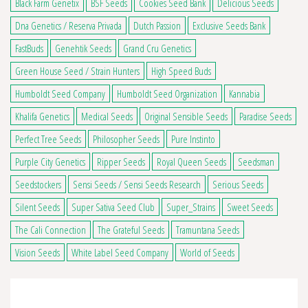
Black Farm Genetix
BSF Seeds
Cookies Seed Bank
Delicious Seeds
Dna Genetics / Reserva Privada
Dutch Passion
Exclusive Seeds Bank
FastBuds
Genehtik Seeds
Grand Cru Genetics
Green House Seed / Strain Hunters
High Speed Buds
Humboldt Seed Company
Humboldt Seed Organization
Kannabia
Khalifa Genetics
Medical Seeds
Original Sensible Seeds
Paradise Seeds
Perfect Tree Seeds
Philosopher Seeds
Pure Instinto
Purple City Genetics
Ripper Seeds
Royal Queen Seeds
Seedsman
Seedstockers
Sensi Seeds / Sensi Seeds Research
Serious Seeds
Silent Seeds
Super Sativa Seed Club
Super_Strains
Sweet Seeds
The Cali Connection
The Grateful Seeds
Tramuntana Seeds
Vision Seeds
White Label Seed Company
World of Seeds