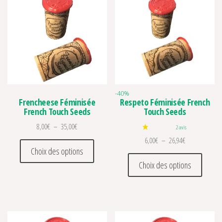
-40%
Frencheese Féminisée
Respeto Féminisée French
French Touch Seeds
Touch Seeds
2 avis
Plage de prix : 8,00€ à 35,00€
8,00
€
–
35,00
€
Plage de prix :
6,00
€
–
26,94
€
Ce produit a plusieurs variations. Les optio
Choix des options
Ce prod
Choix des options