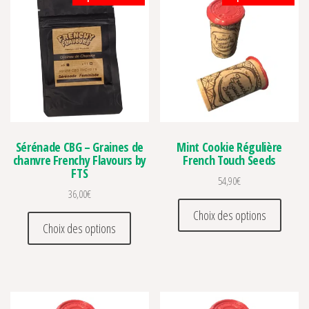
Sérénade CBG – Graines de
Mint Cookie Régulière
chanvre Frenchy Flavours by
French Touch Seeds
FTS
54,90
€
36,00
€
Ce prod
Choix des options
Ce produit a plusieurs variations. Les optio
Choix des options