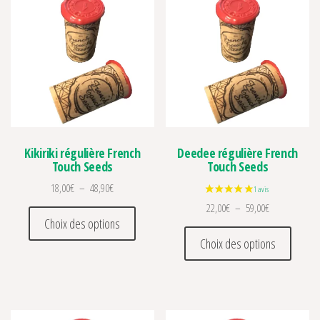
Kikiriki régulière French
Deedee régulière French
Touch Seeds
Touch Seeds
Plage de prix : 18,00€ à 48,90€
18,00
€
–
48,90
€
Plage de prix 
22,00
€
–
59,00
€
Ce produit a plusieurs variations. Les optio
Choix des options
Ce prod
Choix des options