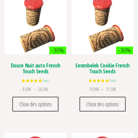
-30%
-30%
Douce Nuit auto French
Senmbelek Cookie French
Touch Seeds
Touch Seeds
Plage de prix : 8,00€ à 24,50€
Plage de prix 
8,00
€
–
24,50
€
10,00
€
–
31,50
€
Ce produit a plusieurs variations. Les optio
Ce prod
Choix des options
Choix des options