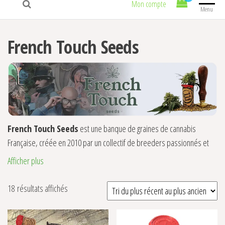
Mon compte
Menu
French Touch Seeds
French Touch Seeds
est une banque de graines de cannabis
Française, créée en 2010 par un collectif de breeders passionnés et
animés par une énorme envie de développer des graines de cannabis
Afficher plus
« Made in France ». On trouve dans leur catalogue des graines
régulières et des Landraces telles que la Mangu Karot ou la Kalité
Trié du plus récent au plus ancien
18 résultats affichés
Tisane. Les graines féminisées French Touch Seeds sont déjà très
populaires. La
Sativa des Rois
et la
Douce Nuit
sont tout simplement