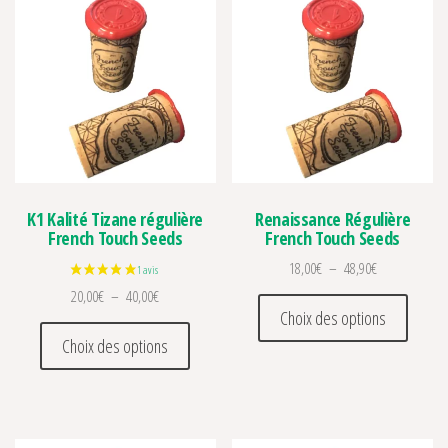
K1 Kalité Tizane régulière
Renaissance Régulière
French Touch Seeds
French Touch Seeds
Plage de prix 
18,00
€
–
48,90
€
Plage de prix : 20,00€ à 40,00€
20,00
€
–
40,00
€
Ce prod
Choix des options
Ce produit a plusieurs variations. Les optio
Choix des options