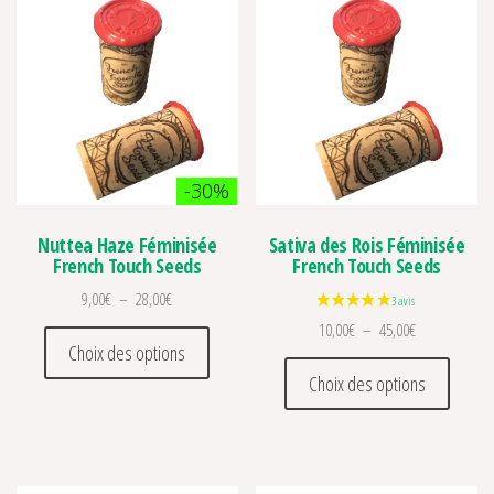
1 avis
-30%
Nuttea Haze Féminisée
Sativa des Rois Féminisée
French Touch Seeds
French Touch Seeds
Plage de prix : 9,00€ à 28,00€
9,00
€
–
28,00
€
Plage de prix 
10,00
€
–
45,00
€
Ce produit a plusieurs variations. Les optio
Choix des options
Ce prod
Choix des options