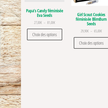
Papa’s Candy féminisée
Girl Scout Cookies
Eva Seeds
féminisée BlimBurn
Plage de prix : 27,00€ à 81,00€
27,00
€
–
81,00
€
Seeds
Ce produit a plusieurs variations
Plage
29,90
€
–
65,00
€
Choix des options
Choix des options