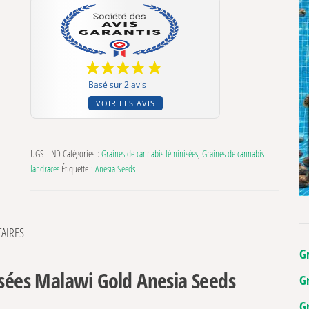
Basé sur 2 avis
VOIR LES AVIS
UGS :
ND
Catégories :
Graines de cannabis féminisées
,
Graines de cannabis
landraces
Étiquette :
Anesia Seeds
AIRES
G
isées Malawi Gold Anesia Seeds
G
G