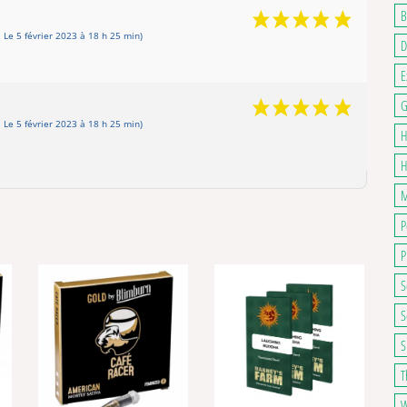
B
Le 5 février 2023 à 18 h 25 min)
D
E
G
Le 5 février 2023 à 18 h 25 min)
H
H
M
P
P
S
S
S
T
W