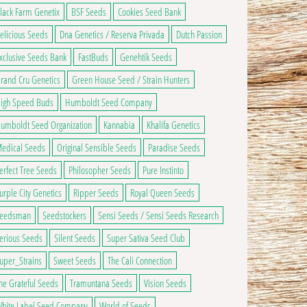
lack Farm Genetix
BSF Seeds
Cookies Seed Bank
elicious Seeds
Dna Genetics / Reserva Privada
Dutch Passion
xclusive Seeds Bank
FastBuds
Genehtik Seeds
rand Cru Genetics
Green House Seed / Strain Hunters
igh Speed Buds
Humboldt Seed Company
umboldt Seed Organization
Kannabia
Khalifa Genetics
edical Seeds
Original Sensible Seeds
Paradise Seeds
erfect Tree Seeds
Philosopher Seeds
Pure Instinto
urple City Genetics
Ripper Seeds
Royal Queen Seeds
eedsman
Seedstockers
Sensi Seeds / Sensi Seeds Research
erious Seeds
Silent Seeds
Super Sativa Seed Club
uper_Strains
Sweet Seeds
The Cali Connection
he Grateful Seeds
Tramuntana Seeds
Vision Seeds
hite Label Seed Company
World of Seeds