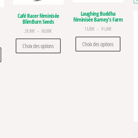
Laughing Buddha
Café Racer féminisée
féminisée Barney’s Farm
BlimBurn Seeds
Plage de prix : 1
13,00
€
–
91,00
€
Plage de prix : 29,90€ à 60,00€
29,90
€
–
60,00
€
. Les options peuvent être choisies sur la page du produit
Ce produit
 de prix : 29,90€ à 65,00€
Ce produit a plusieurs variations. Les optio
Choix des options
Choix des options
Ce produit a plusieurs variations. Les options peuvent être choisies sur la pa