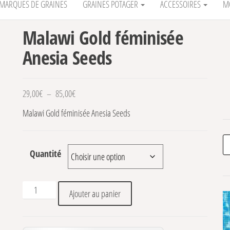
MARQUES DE GRAINES
GRAINES POTAGER
ACCESSOIRES
M
Malawi Gold féminisée
Anesia Seeds
Plage de prix : 29,00€ à 85,00€
29,00
€
–
85,00
€
Malawi Gold féminisée Anesia Seeds
Re
Quantité
quantité de Malawi Gold féminisée Anesia Seeds
Ajouter au panier