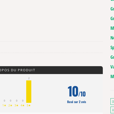
G
Gr
M
N
Sp
G
V
ROPOS DU PRODUIT
M
2
10
/10
0
0
0
0
0
Basé sur 2 avis
1★
2★
3★
4★
5★
A