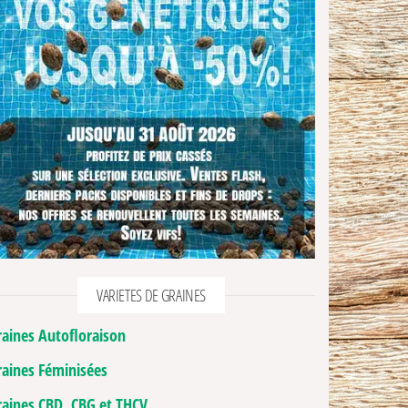
VARIETES DE GRAINES
raines Autofloraison
raines Féminisées
raines CBD, CBG et THCV