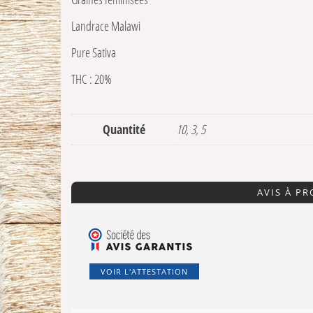
Landrace Malawi
Pure Sativa
THC : 20%
Quantité
10, 3, 5
AVIS À P
VOIR L'ATTESTATION