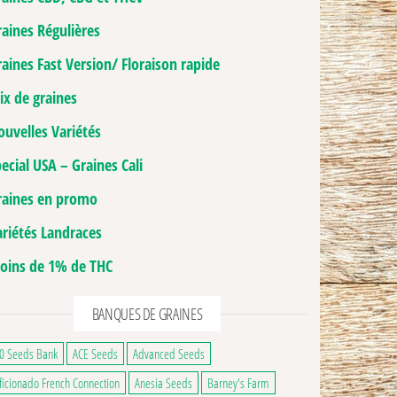
raines Régulières
aines Fast Version/ Floraison rapide
ix de graines
ouvelles Variétés
ecial USA – Graines Cali
raines en promo
ariétés Landraces
oins de 1% de THC
BANQUES DE GRAINES
0 Seeds Bank
ACE Seeds
Advanced Seeds
ficionado French Connection
Anesia Seeds
Barney's Farm