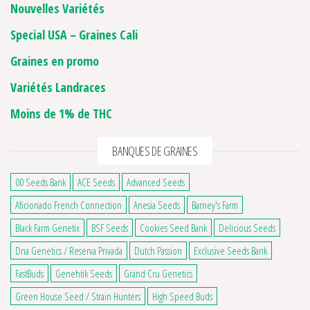
Nouvelles Variétés
Special USA – Graines Cali
Graines en promo
Variétés Landraces
Moins de 1% de THC
BANQUES DE GRAINES
00 Seeds Bank
ACE Seeds
Advanced Seeds
Aficionado French Connection
Anesia Seeds
Barney's Farm
Black Farm Genetix
BSF Seeds
Cookies Seed Bank
Delicious Seeds
Dna Genetics / Reserva Privada
Dutch Passion
Exclusive Seeds Bank
FastBuds
Genehtik Seeds
Grand Cru Genetics
Green House Seed / Strain Hunters
High Speed Buds