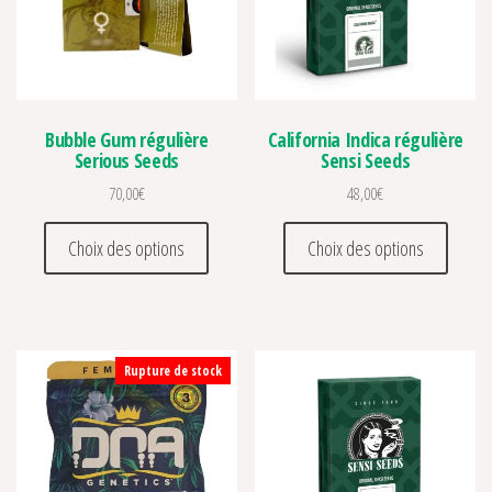
Bubble Gum régulière
California Indica régulière
Serious Seeds
Sensi Seeds
70,00
€
48,00
€
Ce produit a plusieurs variations. Les optio
Ce prod
Choix des options
Choix des options
Rupture de stock