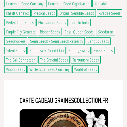
Humboldt Seed Company
Humboldt Seed Organization
Kannabia
Khalifa Genetics
Medical Seeds
Original Sensible Seeds
Paradise Seeds
Perfect Tree Seeds
Philosopher Seeds
Pure Instinto
Purple City Genetics
Ripper Seeds
Royal Queen Seeds
Seedsman
Seedstockers
Sensi Seeds / Sensi Seeds Research
Serious Seeds
Silent Seeds
Super Sativa Seed Club
Super_Strains
Sweet Seeds
The Cali Connection
The Grateful Seeds
Tramuntana Seeds
Vision Seeds
White Label Seed Company
World of Seeds