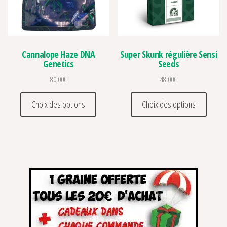
Cannalope Haze DNA
Super Skunk régulière Sensi
Genetics
Seeds
80,00
€
48,00
€
Ce produit a plusieurs variations. Les optio
Ce prod
Choix des options
Choix des options