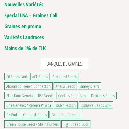
Nouvelles Variétés
Special USA – Graines Cali
Graines en promo
Variétés Landraces
Moins de 1% de THC
BANQUES DE GRAINES
00 Seeds Bank
ACE Seeds
Advanced Seeds
Aficionado French Connection
Anesia Seeds
Barney's Farm
Black Farm Genetix
BSF Seeds
Cookies Seed Bank
Delicious Seeds
Dna Genetics / Reserva Privada
Dutch Passion
Exclusive Seeds Bank
FastBuds
Genehtik Seeds
Grand Cru Genetics
Green House Seed / Strain Hunters
High Speed Buds