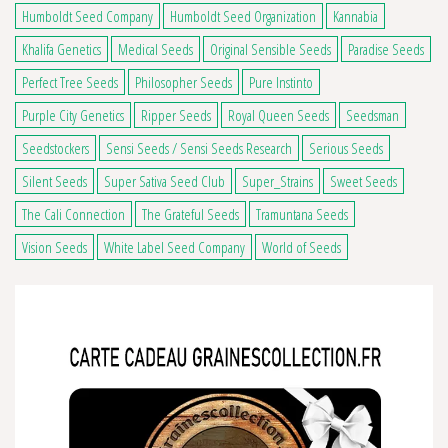
Humboldt Seed Company
Humboldt Seed Organization
Kannabia
Khalifa Genetics
Medical Seeds
Original Sensible Seeds
Paradise Seeds
Perfect Tree Seeds
Philosopher Seeds
Pure Instinto
Purple City Genetics
Ripper Seeds
Royal Queen Seeds
Seedsman
4 avis
Seedstockers
Sensi Seeds / Sensi Seeds Research
Serious Seeds
Silent Seeds
Super Sativa Seed Club
Super_Strains
Sweet Seeds
The Cali Connection
The Grateful Seeds
Tramuntana Seeds
Vision Seeds
White Label Seed Company
World of Seeds