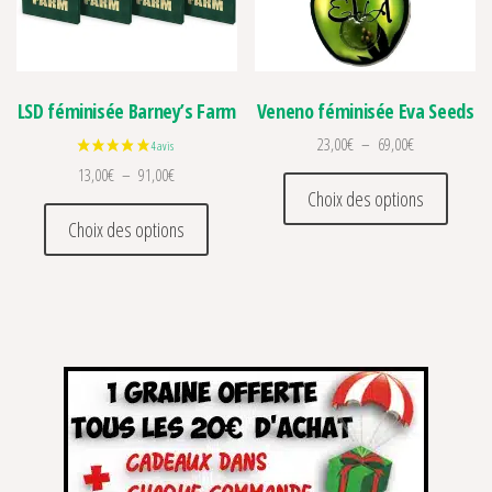
LSD féminisée Barney’s Farm
Veneno féminisée Eva Seeds
Plage de prix 
23,00
€
–
69,00
€
Plage de prix : 13,00€ à 91,00€
13,00
€
–
91,00
€
Ce prod
Choix des options
Ce produit a plusieurs variations. Les optio
Choix des options