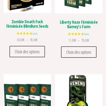
Zombie Death Fuck
Liberty Haze féminisée
féminisée BlimBurn Seeds
Barney’s Farm
Plage de prix : 30,00€ à 78,00€
30,00
€
–
78,00
€
Plage de prix 
11,00
€
–
78,00
€
Ce produit a plusieurs variations. Les optio
Ce prod
Choix des options
Choix des options