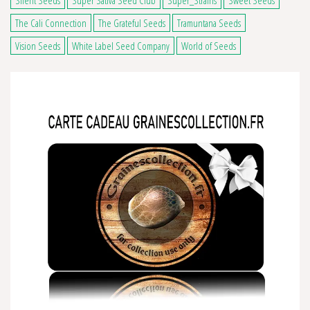
Silent Seeds
Super Sativa Seed Club
Super_Strains
Sweet Seeds
The Cali Connection
The Grateful Seeds
Tramuntana Seeds
Vision Seeds
White Label Seed Company
World of Seeds