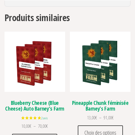
Produits similaires
Blueberry Cheese (Blue
Pineapple Chunk féminisée
Cheese) Auto Barney’s Farm
Barney’s Farm
Plage de prix 
13,00
€
–
91,00
€
Plage de prix : 10,00€ à 70,00€
10,00
€
–
70,00
€
Ce prod
Choix des options