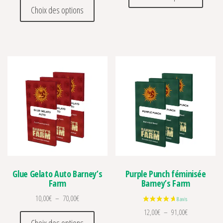
Ce produit a plusieurs variations. Les optio
Choix des options
Glue Gelato Auto Barney’s
Purple Punch féminisée
Farm
Barney’s Farm
Plage de prix : 10,00€ à 70,00€
10,00
€
–
70,00
€
Plage de prix 
12,00
€
–
91,00
€
Ce produit a plusieurs variations. Les optio
Choix des options