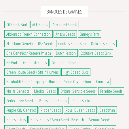
BANQUES DE GRAINES
00 Seeds Bank
ACE Seeds
Advanced Seeds
Aficionado French Connection
Anesia Seeds
Barney's Farm
Black Farm Genetix
BSF Seeds
Cookies Seed Bank
Delicious Seeds
Dna Genetics / Reserva Privada
Dutch Passion
Exclusive Seeds Bank
FastBuds
Genehtik Seeds
Grand Cru Genetics
Green House Seed / Strain Hunters
High Speed Buds
Humboldt Seed Company
Humboldt Seed Organization
Kannabia
Khalifa Genetics
Medical Seeds
Original Sensible Seeds
Paradise Seeds
Perfect Tree Seeds
Philosopher Seeds
Pure Instinto
Purple City Genetics
Ripper Seeds
Royal Queen Seeds
Seedsman
2 avis
Seedstockers
Sensi Seeds / Sensi Seeds Research
Serious Seeds