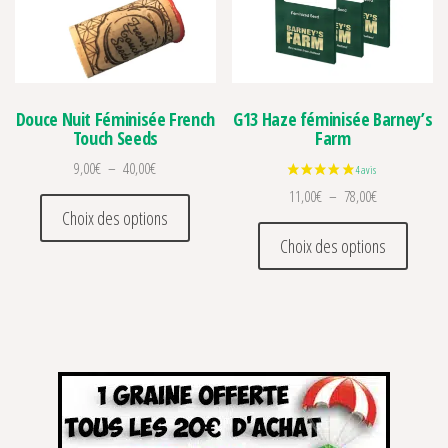
Douce Nuit Féminisée French
G13 Haze féminisée Barney’s
Touch Seeds
Farm
Plage de prix : 9,00€ à 40,00€
9,00
€
–
40,00
€
Plage de prix 
11,00
€
–
78,00
€
Ce produit a plusieurs variations. Les optio
Choix des options
Ce prod
Choix des options