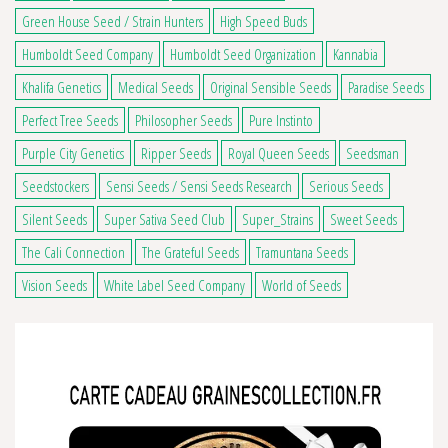
Green House Seed / Strain Hunters
High Speed Buds
Humboldt Seed Company
Humboldt Seed Organization
Kannabia
Khalifa Genetics
Medical Seeds
Original Sensible Seeds
Paradise Seeds
Perfect Tree Seeds
Philosopher Seeds
Pure Instinto
Purple City Genetics
Ripper Seeds
Royal Queen Seeds
Seedsman
Seedstockers
Sensi Seeds / Sensi Seeds Research
Serious Seeds
Silent Seeds
Super Sativa Seed Club
Super_Strains
Sweet Seeds
The Cali Connection
The Grateful Seeds
Tramuntana Seeds
Vision Seeds
White Label Seed Company
World of Seeds