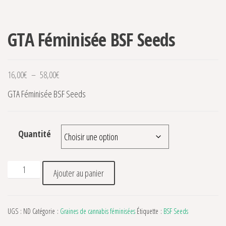
GTA Féminisée BSF Seeds
Plage de prix : 16,00€ à 58,00€
16,00
€
–
58,00
€
GTA Féminisée BSF Seeds
Quantité
quantité de GTA Féminisée BSF Seeds
Ajouter au panier
UGS :
ND
Catégorie :
Graines de cannabis féminisées
Étiquette :
BSF Seeds