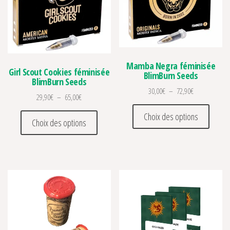
Mamba Negra féminisée
Girl Scout Cookies féminisée
BlimBurn Seeds
BlimBurn Seeds
Plage de prix 
30,00
€
–
72,90
€
Plage de prix : 29,90€ à 65,00€
29,90
€
–
65,00
€
Ce prod
Ce produit a plusieurs variations. Les optio
Choix des options
Choix des options