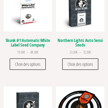
Skunk #1 Automatic White
Northern Lights Auto Sensi
Label Seed Company
Seeds
Plage de prix : 19,00€ à 48,00€
Plage de prix 
19,00
€
–
48,00
€
23,00
€
–
72,00
€
Ce produit a plusieurs variations. Les optio
Ce prod
Choix des options
Choix des options