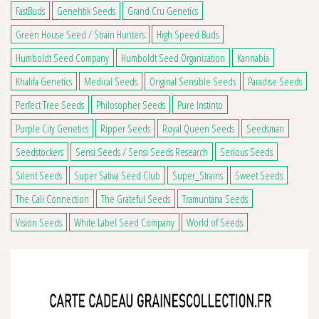
FastBuds
Genehtik Seeds
Grand Cru Genetics
Green House Seed / Strain Hunters
High Speed Buds
Humboldt Seed Company
Humboldt Seed Organization
Kannabia
Khalifa Genetics
Medical Seeds
Original Sensible Seeds
Paradise Seeds
Perfect Tree Seeds
Philosopher Seeds
Pure Instinto
Purple City Genetics
Ripper Seeds
Royal Queen Seeds
Seedsman
Seedstockers
Sensi Seeds / Sensi Seeds Research
Serious Seeds
Silent Seeds
Super Sativa Seed Club
Super_Strains
Sweet Seeds
The Cali Connection
The Grateful Seeds
Tramuntana Seeds
Vision Seeds
White Label Seed Company
World of Seeds