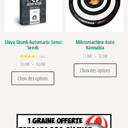
Shiva Skunk Automatic Sensi
Mikromachine Auto
Seeds
Kannabia
Plage de prix 
11,00
€
–
72,00
€
Plage de prix : 30,00€ à 90,00€
30,00
€
–
90,00
€
Ce prod
Choix des options
Ce produit a plusieurs variations. Les optio
Choix des options