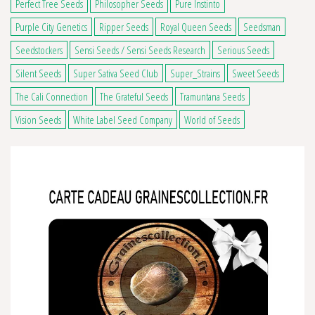
Perfect Tree Seeds
Philosopher Seeds
Pure Instinto
Purple City Genetics
Ripper Seeds
Royal Queen Seeds
Seedsman
Seedstockers
Sensi Seeds / Sensi Seeds Research
Serious Seeds
Silent Seeds
Super Sativa Seed Club
Super_Strains
Sweet Seeds
The Cali Connection
The Grateful Seeds
Tramuntana Seeds
Vision Seeds
White Label Seed Company
World of Seeds