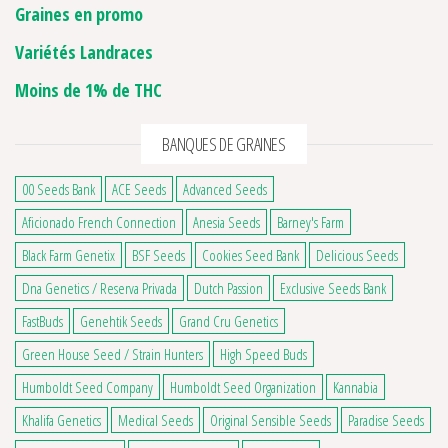
Graines en promo
Variétés Landraces
Moins de 1% de THC
BANQUES DE GRAINES
00 Seeds Bank
ACE Seeds
Advanced Seeds
Aficionado French Connection
Anesia Seeds
Barney's Farm
Black Farm Genetix
BSF Seeds
Cookies Seed Bank
Delicious Seeds
Dna Genetics / Reserva Privada
Dutch Passion
Exclusive Seeds Bank
FastBuds
Genehtik Seeds
Grand Cru Genetics
Green House Seed / Strain Hunters
High Speed Buds
Humboldt Seed Company
Humboldt Seed Organization
Kannabia
Khalifa Genetics
Medical Seeds
Original Sensible Seeds
Paradise Seeds