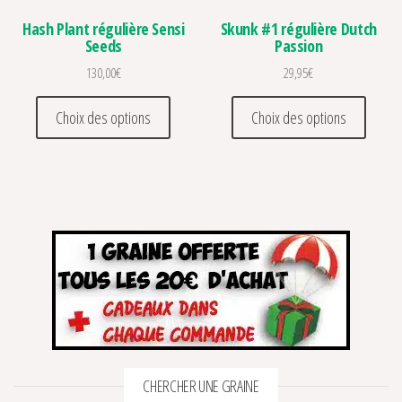
Hash Plant régulière Sensi
Skunk #1 régulière Dutch
Seeds
Passion
130,00
€
29,95
€
Ce produit a plusieurs variations. Les optio
Ce prod
Choix des options
Choix des options
CHERCHER UNE GRAINE