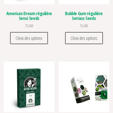
American Dream régulière
Bubble Gum régulière
Sensi Seeds
Serious Seeds
75,00
€
70,00
€
Ce produit a plusieurs variations. Les optio
Ce prod
Choix des options
Choix des options