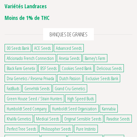
Variétés Landraces
Moins de 1% de THC
BANQUES DE GRAINES
00 Seeds Bank
ACE Seeds
Advanced Seeds
Aficionado French Connection
Anesia Seeds
Barney's Farm
Black Farm Genetix
BSF Seeds
Cookies Seed Bank
Delicious Seeds
Dna Genetics / Reserva Privada
Dutch Passion
Exclusive Seeds Bank
FastBuds
Genehtik Seeds
Grand Cru Genetics
Green House Seed / Strain Hunters
High Speed Buds
Humboldt Seed Company
Humboldt Seed Organization
Kannabia
Khalifa Genetics
Medical Seeds
Original Sensible Seeds
Paradise Seeds
Perfect Tree Seeds
Philosopher Seeds
Pure Instinto