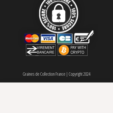
Graines de Collection France
|
Copyright 2024
Forbidden Fruit Fast Humboldt Seed Organization
Plage de prix : 54,00€ à 98,00€
54,00
€
–
98,00
€