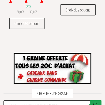
1 avis
Ce prod
Choix des options
Plage de prix : 20,00€ à 33,00€
20,00
€
–
33,00
€
Ce produit a plusieurs variations. Les optio
Choix des options
CHERCHER UNE GRAINE
Recherche de produits