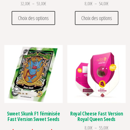
Plage de prix : 32,00€ à 53,00€
Plage de prix :
32,00
€
–
53,00
€
8,00
€
–
54,00
€
Ce produit a plusieurs variations. Les optio
Ce prod
Choix des options
Choix des options
Sweet Skunk F1 féminisée
Royal Cheese Fast Version
Fast Version Sweet Seeds
Royal Queen Seeds
Plage de prix :
8,00
€
–
55,00
€