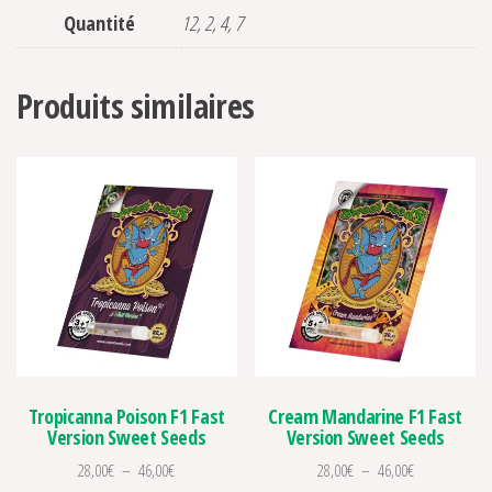
Quantité
12, 2, 4, 7
Produits similaires
Tropicanna Poison F1 Fast
Cream Mandarine F1 Fast
Version Sweet Seeds
Version Sweet Seeds
Plage de prix : 28,00€ à 46,00€
Plage de prix 
28,00
€
–
46,00
€
28,00
€
–
46,00
€