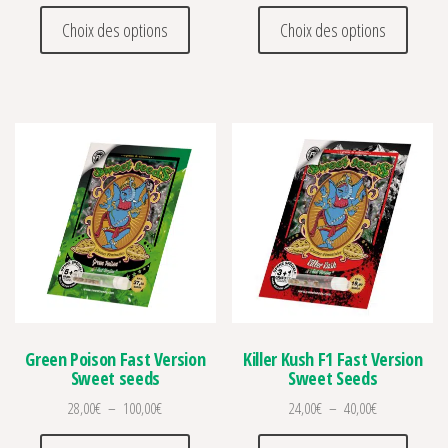
Ce produit a plusieurs variations. Les optio
Ce prod
Choix des options
Choix des options
Green Poison Fast Version
Killer Kush F1 Fast Version
Sweet seeds
Sweet Seeds
Plage de prix : 28,00€ à 100,00€
Plage de prix 
28,00
€
–
100,00
€
24,00
€
–
40,00
€
Ce produit a plusieurs variations. Les optio
Ce prod