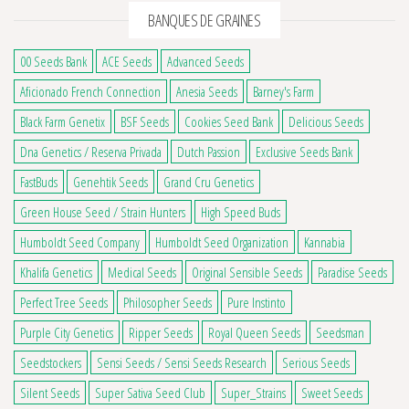
BANQUES DE GRAINES
00 Seeds Bank
ACE Seeds
Advanced Seeds
Aficionado French Connection
Anesia Seeds
Barney's Farm
Black Farm Genetix
BSF Seeds
Cookies Seed Bank
Delicious Seeds
Dna Genetics / Reserva Privada
Dutch Passion
Exclusive Seeds Bank
FastBuds
Genehtik Seeds
Grand Cru Genetics
Green House Seed / Strain Hunters
High Speed Buds
Humboldt Seed Company
Humboldt Seed Organization
Kannabia
Khalifa Genetics
Medical Seeds
Original Sensible Seeds
Paradise Seeds
Perfect Tree Seeds
Philosopher Seeds
Pure Instinto
Purple City Genetics
Ripper Seeds
Royal Queen Seeds
Seedsman
Seedstockers
Sensi Seeds / Sensi Seeds Research
Serious Seeds
Silent Seeds
Super Sativa Seed Club
Super_Strains
Sweet Seeds