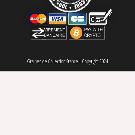
Graines de Collection France
|
Copyright 2024
OBG Kush Fast Version féminisée BSF Seeds
Sélectionner des options
Plage de prix : 14,00€ à 48,00€
14,00
€
–
48,00
€