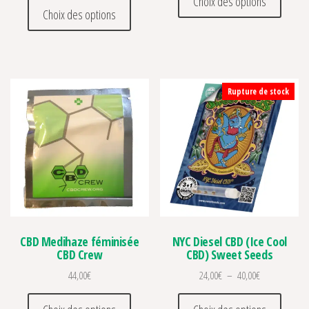
Choix des options
Ce produit a plusieurs variations. Les optio
Choix des options
Rupture de stock
CBD Medihaze féminisée
NYC Diesel CBD (Ice Cool
CBD Crew
CBD) Sweet Seeds
Plage de prix 
44,00
€
24,00
€
–
40,00
€
Ce produit a plusieurs variations. Les optio
Ce prod