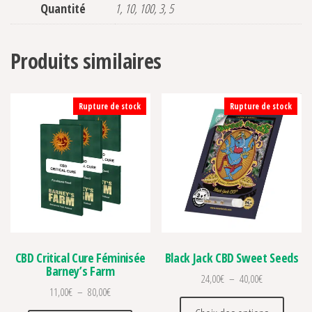
Quantité
1, 10, 100, 3, 5
Produits similaires
Rupture de stock
Rupture de stock
CBD Critical Cure Féminisée
Black Jack CBD Sweet Seeds
Barney’s Farm
Plage de prix 
24,00
€
–
40,00
€
Plage de prix : 11,00€ à 80,00€
11,00
€
–
80,00
€
Ce prod