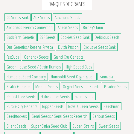
BANQUES DE GRAINES
00 Seeds Bank
ACE Seeds
Advanced Seeds
Aficionado French Connection
Anesia Seeds
Barney's Farm
Black Farm Genetix
BSF Seeds
Cookies Seed Bank
Delicious Seeds
Dna Genetics / Reserva Privada
Dutch Passion
Exclusive Seeds Bank
FastBuds
Genehtik Seeds
Grand Cru Genetics
Green House Seed / Strain Hunters
High Speed Buds
Humboldt Seed Company
Humboldt Seed Organization
Kannabia
Khalifa Genetics
Medical Seeds
Original Sensible Seeds
Paradise Seeds
Perfect Tree Seeds
Philosopher Seeds
Pure Instinto
Purple City Genetics
Ripper Seeds
Royal Queen Seeds
Seedsman
Seedstockers
Sensi Seeds / Sensi Seeds Research
Serious Seeds
Silent Seeds
Super Sativa Seed Club
Super_Strains
Sweet Seeds