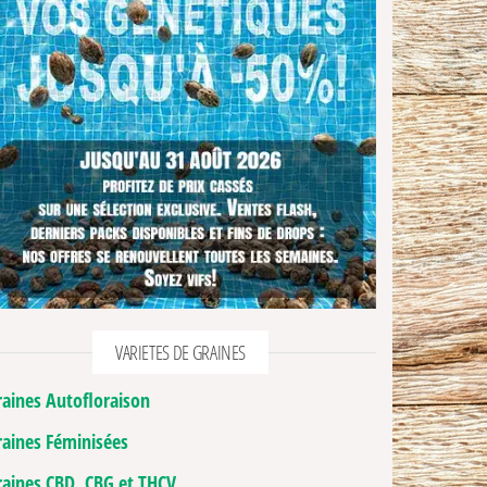
VARIETES DE GRAINES
raines Autofloraison
raines Féminisées
raines CBD, CBG et THCV