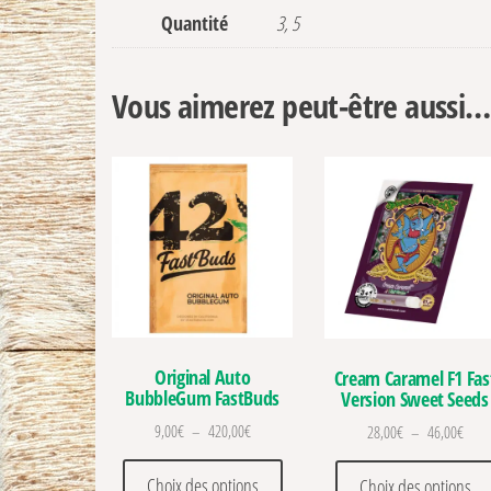
Quantité
3, 5
Vous aimerez peut-être aussi…
Original Auto
Cream Caramel F1 Fas
BubbleGum FastBuds
Version Sweet Seeds
Plage de prix : 9,00€ à 420,00€
Plage
9,00
€
–
420,00
€
28,00
€
–
46,00
€
Ce produit a plusieurs variations
Choix des options
Choix des options