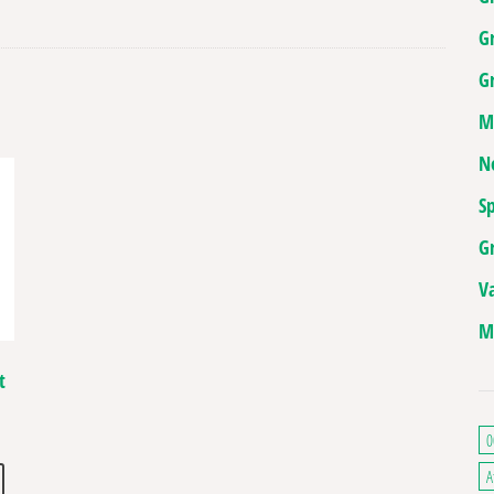
G
Gr
M
N
Sp
G
V
M
t
 de prix : 28,00€ à 46,00€
0
. Les options peuvent être choisies sur la page du produit
Ce produit a plusieurs variations. Les options peuvent être choisies sur la pa
A