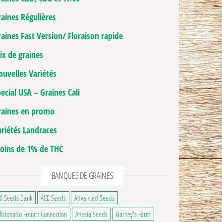
raines Régulières
aines Fast Version/ Floraison rapide
ix de graines
ouvelles Variétés
ecial USA – Graines Cali
raines en promo
ariétés Landraces
oins de 1% de THC
BANQUES DE GRAINES
0 Seeds Bank
ACE Seeds
Advanced Seeds
ge du produit
ficionado French Connection
Anesia Seeds
Barney's Farm