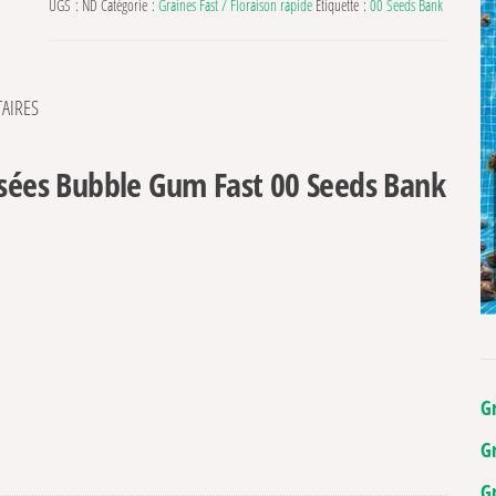
UGS :
ND
Catégorie :
Graines Fast / Floraison rapide
Étiquette :
00 Seeds Bank
AIRES
isées Bubble Gum Fast 00 Seeds Bank
G
G
G