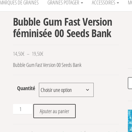
MARQUES DE GRAINES
GRAINES POTAGER
ACCESSOIRES
M
Bubble Gum Fast Version
féminisée 00 Seeds Bank
Plage de prix : 14,50€ à 19,50€
14,50
€
–
19,50
€
Bubble Gum Fast Version 00 Seeds Bank
Re
Quantité
quantité de Bubble Gum Fast Version féminisée 00 Seeds 
Ajouter au panier