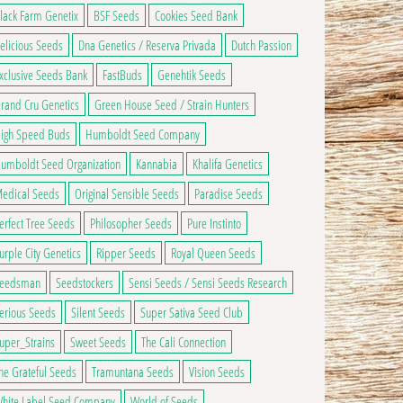
lack Farm Genetix
BSF Seeds
Cookies Seed Bank
elicious Seeds
Dna Genetics / Reserva Privada
Dutch Passion
xclusive Seeds Bank
FastBuds
Genehtik Seeds
rand Cru Genetics
Green House Seed / Strain Hunters
igh Speed Buds
Humboldt Seed Company
umboldt Seed Organization
Kannabia
Khalifa Genetics
edical Seeds
Original Sensible Seeds
Paradise Seeds
erfect Tree Seeds
Philosopher Seeds
Pure Instinto
urple City Genetics
Ripper Seeds
Royal Queen Seeds
eedsman
Seedstockers
Sensi Seeds / Sensi Seeds Research
erious Seeds
Silent Seeds
Super Sativa Seed Club
uper_Strains
Sweet Seeds
The Cali Connection
he Grateful Seeds
Tramuntana Seeds
Vision Seeds
1,00€ à 66,00€
hite Label Seed Company
World of Seeds