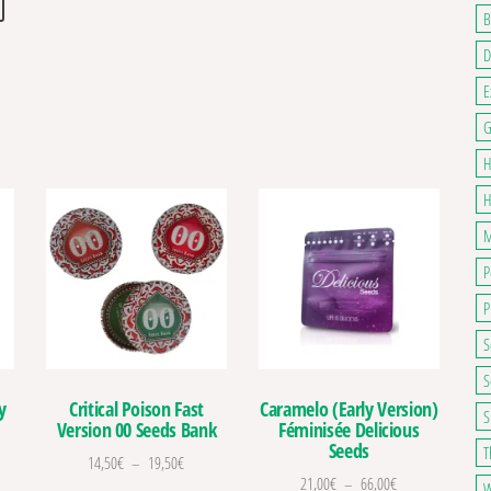
B
D
E
G
H
H
M
P
P
S
S
y
Caramelo (Early Version)
Critical Poison Fast
S
Féminisée Delicious
Version 00 Seeds Bank
Seeds
T
Plage de prix : 14,50€ à 19,50€
14,50
€
–
19,50
€
 de prix : 21,00€ à 66,00€
Plage de prix : 2
21,00
€
–
66,00
€
W