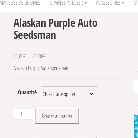
MARQUES DE GRAINES
GRAINES POTAGER
ACCESSOIRES
M
Alaskan Purple Auto
Seedsman
Plage de prix : 11,00€ à 60,00€
11,00
€
–
60,00
€
Alaskan Purple Auto Seedsman
Re
Quantité
quantité de Alaskan Purple Auto Seedsman
Ajouter au panier