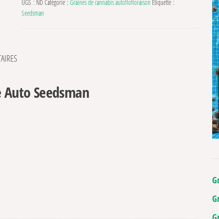
UGS :
ND
Catégorie :
Graines de cannabis autoflofloraison
Étiquette :
Seedsman
AIRES
le Auto Seedsman
G
G
G