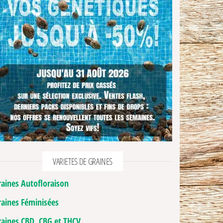
VARIETES DE GRAINES
raines Autofloraison
raines Féminisées
raines CBD, CBG et THCV