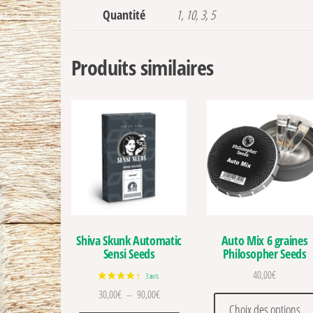
Quantité
1, 10, 3, 5
Produits similaires
Shiva Skunk Automatic
Auto Mix 6 graines
Sensi Seeds
Philosopher Seeds
40,00
€
Plage de prix : 30,00€ à 90,00€
30,00
€
–
90,00
€
Choix des options