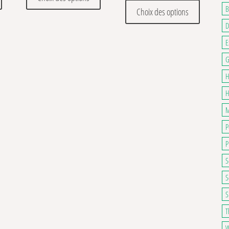
. Les options peuvent être choisies sur la page du produit
Ce produit
B
Choix des options
D
E
G
H
H
M
P
P
S
S
S
T
W