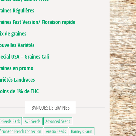
raines Régulières
aines Fast Version/ Floraison rapide
ix de graines
ouvelles Variétés
ecial USA – Graines Cali
raines en promo
ariétés Landraces
oins de 1% de THC
BANQUES DE GRAINES
0 Seeds Bank
ACE Seeds
Advanced Seeds
3,00€ à 90,00€
ge du produit
ns peuvent être choisies sur la page du produit
ficionado French Connection
Anesia Seeds
Barney's Farm