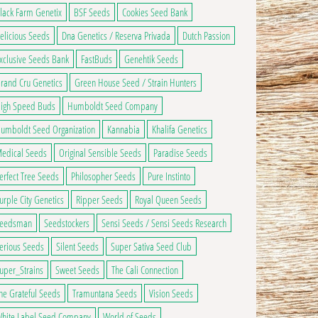
 a plusieurs variations. Les options peuvent être choisies sur la page du produ
lack Farm Genetix
BSF Seeds
Cookies Seed Bank
elicious Seeds
Dna Genetics / Reserva Privada
Dutch Passion
xclusive Seeds Bank
FastBuds
Genehtik Seeds
rand Cru Genetics
Green House Seed / Strain Hunters
igh Speed Buds
Humboldt Seed Company
umboldt Seed Organization
Kannabia
Khalifa Genetics
edical Seeds
Original Sensible Seeds
Paradise Seeds
erfect Tree Seeds
Philosopher Seeds
Pure Instinto
urple City Genetics
Ripper Seeds
Royal Queen Seeds
eedsman
Seedstockers
Sensi Seeds / Sensi Seeds Research
erious Seeds
Silent Seeds
Super Sativa Seed Club
uper_Strains
Sweet Seeds
The Cali Connection
he Grateful Seeds
Tramuntana Seeds
Vision Seeds
hite Label Seed Company
World of Seeds