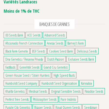
Variétés Landraces
Moins de 1% de THC
BANQUES DE GRAINES
00 Seeds Bank
ACE Seeds
Advanced Seeds
Aficionado French Connection
Anesia Seeds
Barney's Farm
Black Farm Genetix
BSF Seeds
Cookies Seed Bank
Delicious Seeds
Dna Genetics / Reserva Privada
Dutch Passion
Exclusive Seeds Bank
FastBuds
Genehtik Seeds
Grand Cru Genetics
Green House Seed / Strain Hunters
High Speed Buds
Humboldt Seed Company
Humboldt Seed Organization
Kannabia
Khalifa Genetics
Medical Seeds
Original Sensible Seeds
Paradise Seeds
Perfect Tree Seeds
Philosopher Seeds
Pure Instinto
Purple City Genetics
Ripper Seeds
Royal Queen Seeds
Seedsman