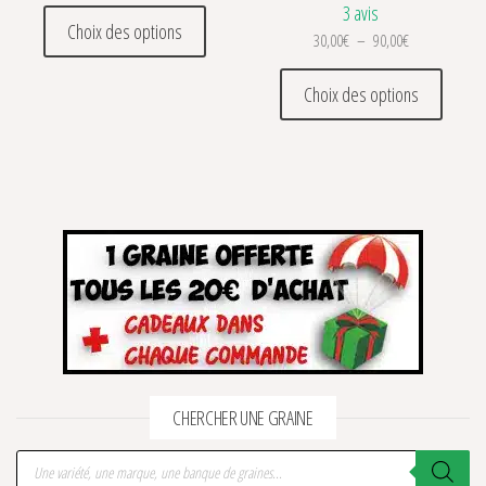
3 avis
Ce produit a plusieurs variations. Les optio
Choix des options
Plage de prix 
30,00
€
–
90,00
€
Ce prod
Choix des options
CHERCHER UNE GRAINE
Recherche de produits