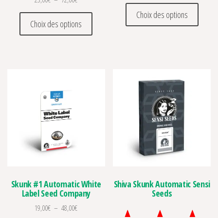
Ce prod
Choix des options
Ce produit a plusieurs variations. Les optio
Choix des options
Skunk #1 Automatic White
Shiva Skunk Automatic Sensi
Label Seed Company
Seeds
Plage de prix : 19,00€ à 48,00€
19,00
€
–
48,00
€