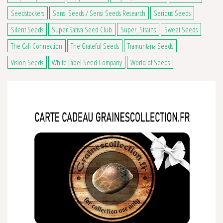
Seedstockers
Sensi Seeds / Sensi Seeds Research
Serious Seeds
Silent Seeds
Super Sativa Seed Club
Super_Strains
Sweet Seeds
The Cali Connection
The Grateful Seeds
Tramuntana Seeds
Vision Seeds
White Label Seed Company
World of Seeds