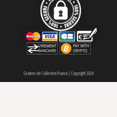
Graines de Collection France
|
Copyright 2024
Zoapaya auto Original Sensible Seeds
Sélectionner des options
Plage de prix : 21,90€ à 33,90€
21,90
€
–
33,90
€