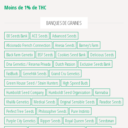
Moins de 1% de THC
BANQUES DE GRAINES
00 Seeds Bank
ACE Seeds
Advanced Seeds
Aficionado French Connection
Anesia Seeds
Barney's Farm
Black Farm Genetix
BSF Seeds
Cookies Seed Bank
Delicious Seeds
Dna Genetics / Reserva Privada
Dutch Passion
Exclusive Seeds Bank
FastBuds
Genehtik Seeds
Grand Cru Genetics
Green House Seed / Strain Hunters
High Speed Buds
Humboldt Seed Company
Humboldt Seed Organization
Kannabia
Khalifa Genetics
Medical Seeds
Original Sensible Seeds
Paradise Seeds
Perfect Tree Seeds
Philosopher Seeds
Pure Instinto
Purple City Genetics
Ripper Seeds
Royal Queen Seeds
Seedsman