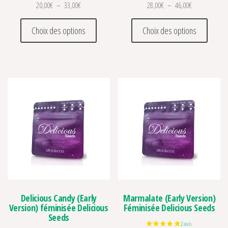
Plage de prix : 20,00€ à 33,00€
Plage de prix 
20,00
€
–
33,00
€
28,00
€
–
46,00
€
Ce produit a plusieurs variations. Les optio
Ce prod
Choix des options
Choix des options
Delicious Candy (Early
Marmalate (Early Version)
Version) féminisée Delicious
Féminisée Delicious Seeds
Seeds