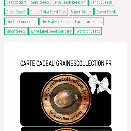
Seedstockers
Sensi Seeds / Sensi Seeds Research
Serious Seeds
Silent Seeds
Super Sativa Seed Club
Super_Strains
Sweet Seeds
The Cali Connection
The Grateful Seeds
Tramuntana Seeds
Vision Seeds
White Label Seed Company
World of Seeds