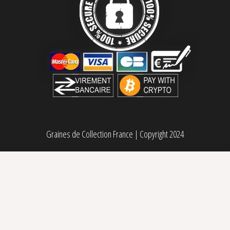
Graines de Collection France
|
Copyright 2024
White Runtz Fast Humboldt Seed Organization
Sélectionner des options
Plage de prix : 35,00€ à 98,00€
35,00
€
–
98,00
€