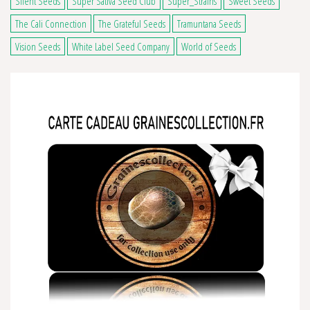
Silent Seeds
Super Sativa Seed Club
Super_Strains
Sweet Seeds
The Cali Connection
The Grateful Seeds
Tramuntana Seeds
Vision Seeds
White Label Seed Company
World of Seeds