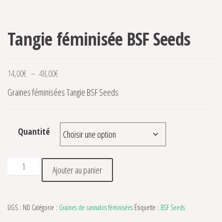
Tangie féminisée BSF Seeds
Plage de prix : 14,00€ à 48,00€
14,00
€
–
48,00
€
Graines féminisées Tangie BSF Seeds
Quantité
quantité de Tangie féminisée BSF Seeds
Ajouter au panier
UGS :
ND
Catégorie :
Graines de cannabis féminisées
Étiquette :
BSF Seeds