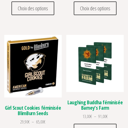
Ce produit a plusieurs variations. Les optio
Ce prod
Choix des options
Choix des options
Laughing Buddha féminisée
Barney’s Farm
Girl Scout Cookies féminisée
BlimBurn Seeds
Plage de prix 
13,00
€
–
91,00
€
Plage de prix : 29,90€ à 65,00€
29,90
€
–
65,00
€
Ce prod