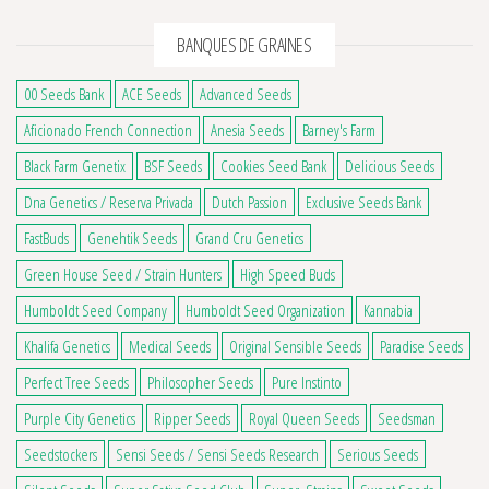
BANQUES DE GRAINES
00 Seeds Bank
ACE Seeds
Advanced Seeds
Aficionado French Connection
Anesia Seeds
Barney's Farm
Black Farm Genetix
BSF Seeds
Cookies Seed Bank
Delicious Seeds
Dna Genetics / Reserva Privada
Dutch Passion
Exclusive Seeds Bank
FastBuds
Genehtik Seeds
Grand Cru Genetics
Green House Seed / Strain Hunters
High Speed Buds
Humboldt Seed Company
Humboldt Seed Organization
Kannabia
Khalifa Genetics
Medical Seeds
Original Sensible Seeds
Paradise Seeds
Perfect Tree Seeds
Philosopher Seeds
Pure Instinto
Purple City Genetics
Ripper Seeds
Royal Queen Seeds
Seedsman
Seedstockers
Sensi Seeds / Sensi Seeds Research
Serious Seeds