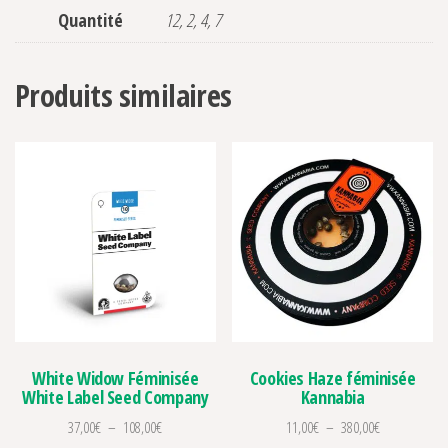
Quantité
12, 2, 4, 7
Produits similaires
White Widow Féminisée
Cookies Haze féminisée
White Label Seed Company
Kannabia
Plage de prix : 37,00€ à 108,00€
Plage de prix
37,00
€
–
108,00
€
11,00
€
–
380,00
€